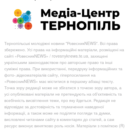
Тернопільські молодіжні новини "РовесникNEWS". Всі права
збережено. Усі права на інформаційні матеріали, розміщені на
сайті «РовесникNEWS» / rovesnyknews.te.ua, захищені
українським законодавством про авторське право та інші
суміжні права. При використанні, передруку інформаційних та
фото-,відеоматеріалів сайту, гіперпосилання на
«РовесникNEWS» має міститися в першому абзаці тексту.
Точка зору редакції може не збігатися з точкою зору автора, а
усі опубліковані матеріали не претендують на об'єктивність та
всебічність висвітлення теми, про яку йдеться. Редакція не
відповідає за достовірність та тлумачення наведеної
інформації, а також може не поділяти погляди та думки,
висловлені читачами сайту в коментарях до статей, а сам
ресурс виконує винятково роль носія. Матеріали з поміткою (R)