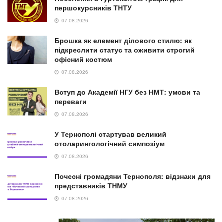
першокурсників ТНТУ
07.08.2026
Брошка як елемент ділового стилю: як
підкреслити статус та оживити строгий
офісний костюм
07.08.2026
Вступ до Академії НГУ без НМТ: умови та
переваги
07.08.2026
У Тернополі стартував великий
отоларингологічний симпозіум
07.08.2026
Почесні громадяни Тернополя: відзнаки для
представників ТНМУ
07.08.2026