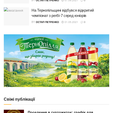
BY
ОСТАП ПЕТРЕНКО
07.09.2021
0
На Тернопільщині відбувся відкритий
чемпіонат з регбі-7 серед юніорів
BY
ОСТАП ПЕТРЕНКО
01.05.2021
0
Свіжі публікації
Поселення в гуртожиток: графік для