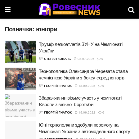
Позначка:
юніори
Тріумф легкоатлетів ЗУНУ на Чемпіонаті
України
BY
СТЕПАН КОВАЛЬ
08.07.2026
0
Тернополянка Олександра Черевата стала
чемпіонкою України з боксу серед юніорів
BY
ГЕОРГІЙ ГНАТЮК
13.09.2025
0
Збаражчанин візьме участь у чемпіонаті
Європи з вільної боротьби
BY
ГЕОРГІЙ ГНАТЮК
15.06.2022
0
Юні тернополяни здобули перемогу на
Чемпіонаті України з автомодельного спорту