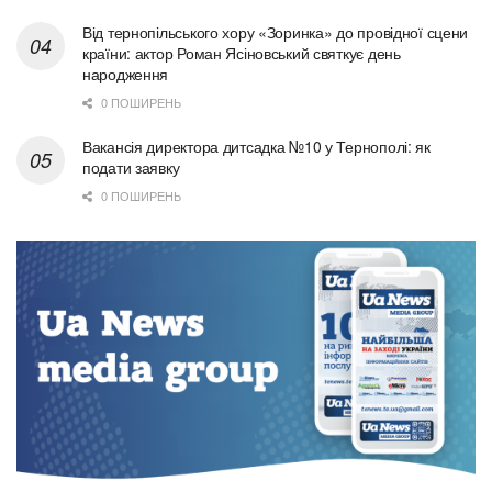
Від тернопільського хору «Зоринка» до провідної сцени
країни: актор Роман Ясіновський святкує день
народження
0 ПОШИРЕНЬ
Вакансія директора дитсадка №10 у Тернополі: як
подати заявку
0 ПОШИРЕНЬ