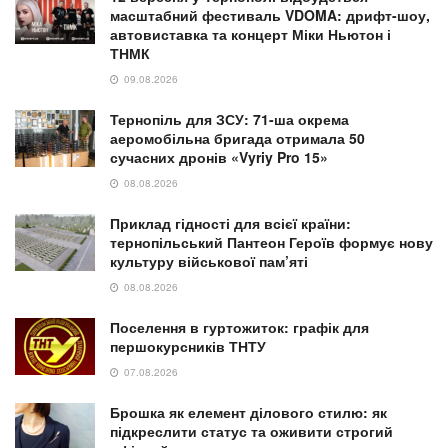
масштабний фестиваль VDOMA: дрифт-шоу,
автовиставка та концерт Міки Ньютон і
ТНМК
09.08.2026
Тернопіль для ЗСУ: 71-ша окрема
аеромобільна бригада отримала 50
сучасних дронів «Vyriy Pro 15»
08.08.2026
Приклад гідності для всієї країни:
тернопільський Пантеон Героїв формує нову
культуру військової пам’яті
08.08.2026
Поселення в гуртожиток: графік для
першокурсників ТНТУ
07.08.2026
Брошка як елемент ділового стилю: як
підкреслити статус та оживити строгий