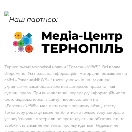
Тернопільські молодіжні новини "РовесникNEWS". Всі права
збережено. Усі права на інформаційні матеріали, розміщені на
сайті «РовесникNEWS» / rovesnyknews.te.ua, захищені
українським законодавством про авторське право та інші
суміжні права. При використанні, передруку інформаційних та
фото-,відеоматеріалів сайту, гіперпосилання на
«РовесникNEWS» має міститися в першому абзаці тексту.
Точка зору редакції може не збігатися з точкою зору автора, а
усі опубліковані матеріали не претендують на об'єктивність та
всебічність висвітлення теми, про яку йдеться. Редакція не
відповідає за достовірність та тлумачення наведеної