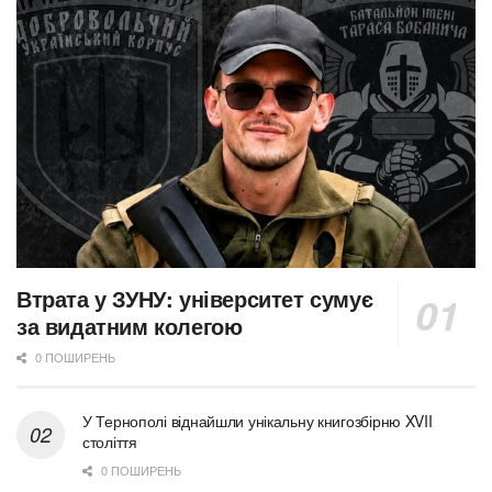
Втрата у ЗУНУ: університет сумує
за видатним колегою
0 ПОШИРЕНЬ
У Тернополі віднайшли унікальну книгозбірню XVII
століття
0 ПОШИРЕНЬ