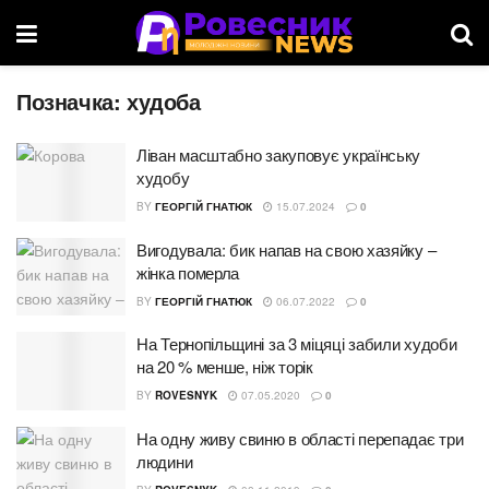
Позначка:
худоба
Ліван масштабно закуповує українську
худобу
BY
ГЕОРГІЙ ГНАТЮК
15.07.2024
0
Вигодувала: бик напав на свою хазяйку –
жінка померла
BY
ГЕОРГІЙ ГНАТЮК
06.07.2022
0
На Тернопільщині за 3 міцяці забили худоби
на 20 % менше, ніж торік
BY
ROVESNYK
07.05.2020
0
На одну живу свиню в області перепадає три
людини