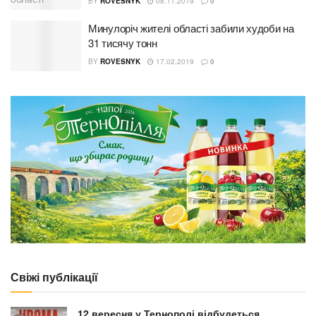
BY
ROVESNYK
08.11.2019
0
Минулоріч жителі області забили худоби на
31 тисячу тонн
BY
ROVESNYK
17.02.2019
0
Свіжі публікації
12 вересня у Тернополі відбудеться