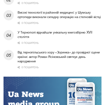
0 ПОШИРЕНЬ
Високі технології в районній медицині: у Шумську
ортопеди виконали складну операцію на стегновій кістці
0 ПОШИРЕНЬ
У Тернополі віднайшли унікальну книгозбірню XVII
століття
0 ПОШИРЕНЬ
Від тернопільського хору «Зоринка» до провідної сцени
країни: актор Роман Ясіновський святкує день
народження
0 ПОШИРЕНЬ