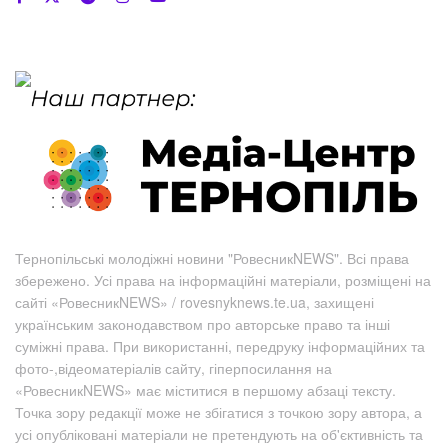
Тернопільські молодіжні новини "РовесникNEWS". Всі права
збережено. Усі права на інформаційні матеріали, розміщені на
сайті «РовесникNEWS» / rovesnyknews.te.ua, захищені
українським законодавством про авторське право та інші
суміжні права. При використанні, передруку інформаційних та
фото-,відеоматеріалів сайту, гіперпосилання на
«РовесникNEWS» має міститися в першому абзаці тексту.
Точка зору редакції може не збігатися з точкою зору автора, а
усі опубліковані матеріали не претендують на об'єктивність та