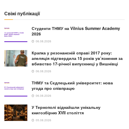
Свіжі публікації
Студенти ТНМУ на Vilnius Summer Academy
2026
06.08.2026
Крапка у резонансній справі 2017 року:
апеляція підтвердила 15 років ув’язнення за
вбивство 17-річної випускниці у Вишнівці
06.08.2026
ТНМУ та Сєдлецький університет: нова
угода про співпрацю
06.08.2026
У Тернополі віднайшли унікальну
книгозбірню XVII століття
05.08.2026