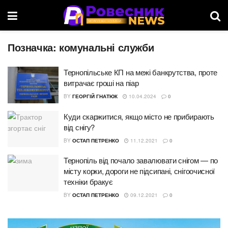
Позначка:
комунальні служби
Тернопільське КП на межі банкрутства, проте
витрачає гроші на піар
BY
ГЕОРГІЙ ГНАТЮК
10.04.2024
0
Куди скаржитися, якщо місто не прибирають
від снігу?
BY
ОСТАП ПЕТРЕНКО
11.12.2021
0
Тернопіль від почало завалювати снігом — по
місту корки, дороги не підсипані, снігоочисної
техніки бракує
BY
ОСТАП ПЕТРЕНКО
09.12.2021
0