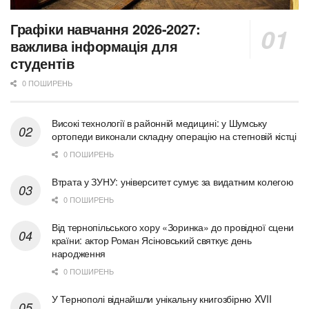
Графіки навчання 2026-2027:
важлива інформація для
студентів
0 ПОШИРЕНЬ
Високі технології в районній медицині: у Шумську
ортопеди виконали складну операцію на стегновій кістці
0 ПОШИРЕНЬ
Втрата у ЗУНУ: університет сумує за видатним колегою
0 ПОШИРЕНЬ
Від тернопільського хору «Зоринка» до провідної сцени
країни: актор Роман Ясіновський святкує день
народження
0 ПОШИРЕНЬ
У Тернополі віднайшли унікальну книгозбірню XVII