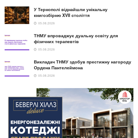
У Тернополі віднайшли унікальну
книгозбірню XVII століття
05.08.2026
ТНМУ впроваджує дуальну освіту для
фізичних терапевтів
05.08.2026
Викладач ТНМУ здобув престижну нагороду
Ордена Пантелеймона
05.08.2026