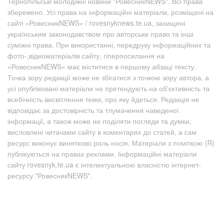
Тернопільські молодіжні новини "РовесникNEWS". Всі права
збережено. Усі права на інформаційні матеріали, розміщені на
сайті «РовесникNEWS» / rovesnyknews.te.ua, захищені
українським законодавством про авторське право та інші
суміжні права. При використанні, передруку інформаційних та
фото-,відеоматеріалів сайту, гіперпосилання на
«РовесникNEWS» має міститися в першому абзаці тексту.
Точка зору редакції може не збігатися з точкою зору автора, а
усі опубліковані матеріали не претендують на об'єктивність та
всебічність висвітлення теми, про яку йдеться. Редакція не
відповідає за достовірність та тлумачення наведеної
інформації, а також може не поділяти погляди та думки,
висловлені читачами сайту в коментарях до статей, а сам
ресурс виконує винятково роль носія. Матеріали з поміткою (R)
публікуються на правах реклами. Інформаційні матеріали
сайту rovesnyk.te.ua є інтелектуальною власністю інтернет-
ресурсу "РовесникNEWS".