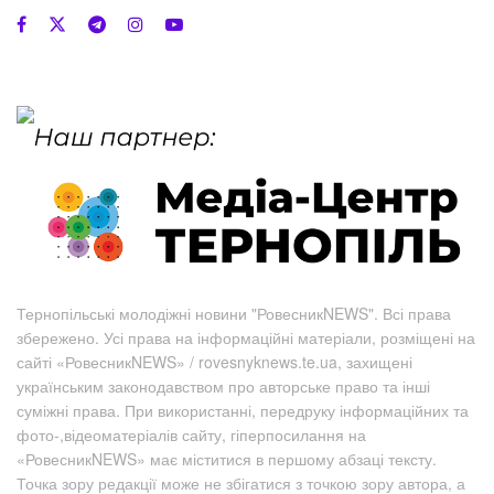
Тернопільські молодіжні новини "РовесникNEWS". Всі права
збережено. Усі права на інформаційні матеріали, розміщені на
сайті «РовесникNEWS» / rovesnyknews.te.ua, захищені
українським законодавством про авторське право та інші
суміжні права. При використанні, передруку інформаційних та
фото-,відеоматеріалів сайту, гіперпосилання на
«РовесникNEWS» має міститися в першому абзаці тексту.
Точка зору редакції може не збігатися з точкою зору автора, а