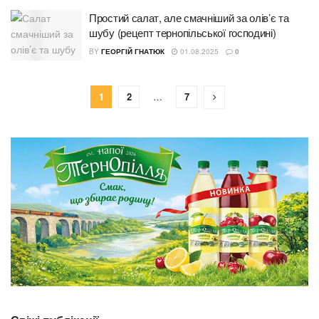
Простий салат, але смачніший за олів’є та
шубу (рецепт тернопільської господині)
BY
ГЕОРГІЙ ГНАТЮК
01.08.2025
0
1
2
…
7