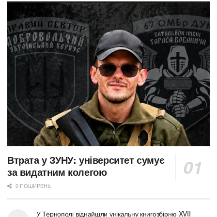
Втрата у ЗУНУ: університет сумує
за видатним колегою
0 ПОШИРЕНЬ
У Тернополі віднайшли унікальну книгозбірню XVII