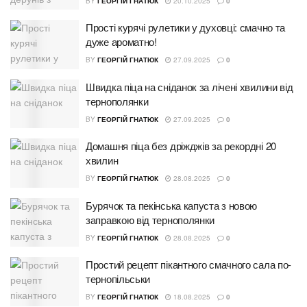
BY
ГЕОРГІЙ ГНАТЮК
20.10.2025
0
Прості курячі рулетики у духовці: смачно та
дуже ароматно!
BY
ГЕОРГІЙ ГНАТЮК
27.09.2025
0
Швидка піца на сніданок за лічені хвилини від
тернополянки
BY
ГЕОРГІЙ ГНАТЮК
27.09.2025
0
Домашня піца без дріжджів за рекордні 20
хвилин
BY
ГЕОРГІЙ ГНАТЮК
28.08.2025
0
Бурячок та пекінська капуста з новою
заправкою від тернополянки
BY
ГЕОРГІЙ ГНАТЮК
28.08.2025
0
Простий рецепт пікантного смачного сала по-
тернопільськи
BY
ГЕОРГІЙ ГНАТЮК
18.08.2025
0