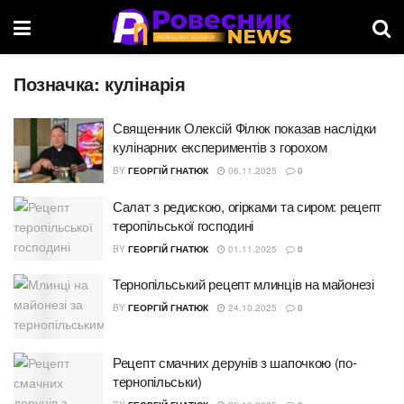
Позначка:
кулінарія
Священник Олексій Філюк показав наслідки
кулінарних експериментів з горохом
BY
ГЕОРГІЙ ГНАТЮК
06.11.2025
0
Салат з редискою, огірками та сиром: рецепт
теропільської господині
BY
ГЕОРГІЙ ГНАТЮК
01.11.2025
0
Тернопільський рецепт млинців на майонезі
BY
ГЕОРГІЙ ГНАТЮК
24.10.2025
0
Рецепт смачних дерунів з шапочкою (по-
тернопільськи)