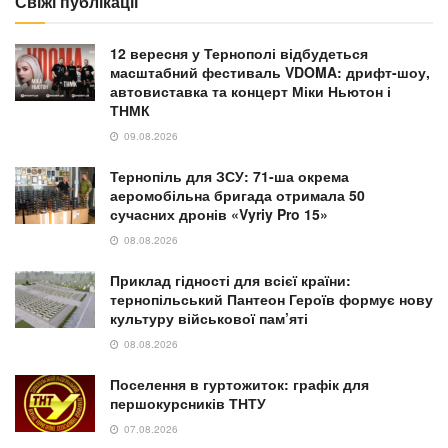
Свіжі публікації
12 вересня у Тернополі відбудеться
масштабний фестиваль VDOMA: дрифт-шоу,
автовиставка та концерт Міки Ньютон і
ТНМК
09.08.2026
Тернопіль для ЗСУ: 71-ша окрема
аеромобільна бригада отримала 50
сучасних дронів «Vyriy Pro 15»
08.08.2026
Приклад гідності для всієї країни:
тернопільський Пантеон Героїв формує нову
культуру військової пам’яті
08.08.2026
Поселення в гуртожиток: графік для
першокурсників ТНТУ
07.08.2026