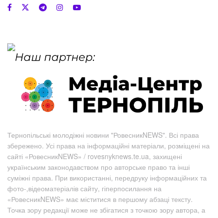
Тернопільські молодіжні новини "РовесникNEWS". Всі права
збережено. Усі права на інформаційні матеріали, розміщені на
сайті «РовесникNEWS» / rovesnyknews.te.ua, захищені
українським законодавством про авторське право та інші
суміжні права. При використанні, передруку інформаційних та
фото-,відеоматеріалів сайту, гіперпосилання на
«РовесникNEWS» має міститися в першому абзаці тексту.
Точка зору редакції може не збігатися з точкою зору автора, а