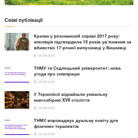
Свіжі публікації
Крапка у резонансній справі 2017 року:
апеляція підтвердила 15 років ув’язнення за
вбивство 17-річної випускниці у Вишнівці
06.08.2026
ТНМУ та Сєдлецький університет: нова
угода про співпрацю
06.08.2026
У Тернополі віднайшли унікальну
книгозбірню XVII століття
05.08.2026
ТНМУ впроваджує дуальну освіту для
фізичних терапевтів
05.08.2026