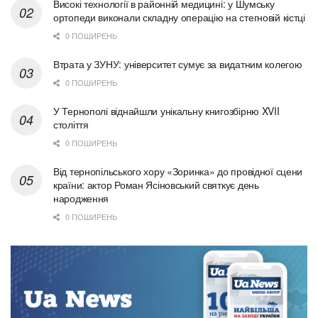
Високі технології в районній медицині: у Шумську
ортопеди виконали складну операцію на стегновій кістці
0 ПОШИРЕНЬ
Втрата у ЗУНУ: університет сумує за видатним колегою
0 ПОШИРЕНЬ
У Тернополі віднайшли унікальну книгозбірню XVII
століття
0 ПОШИРЕНЬ
Від тернопільського хору «Зоринка» до провідної сцени
країни: актор Роман Ясіновський святкує день
народження
0 ПОШИРЕНЬ