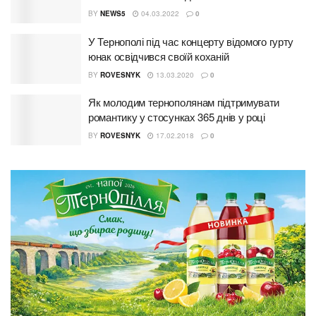
BY
NEWS5
04.03.2022
0
У Тернополі під час концерту відомого гурту
юнак освідчився своїй коханій
BY
ROVESNYK
13.03.2020
0
Як молодим тернополянам підтримувати
романтику у стосунках 365 днів у році
BY
ROVESNYK
17.02.2018
0