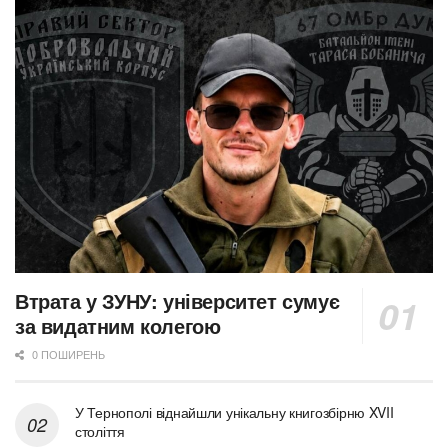
Втрата у ЗУНУ: університет сумує
за видатним колегою
0 ПОШИРЕНЬ
У Тернополі віднайшли унікальну книгозбірню XVII
століття