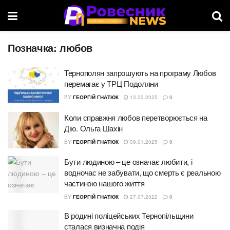
Позначка:
любов
Тернополян запрошують на програму Любов
перемагає у ТРЦ Подоляни
BY
ГЕОРГІЙ ГНАТЮК
13.02.2025
0
Коли справжня любов перетворюється на
Дію. Ольга Шахін
BY
ГЕОРГІЙ ГНАТЮК
09.01.2025
0
Бути людиною – це означає любити, і
водночас не забувати, що смерть є реальною
частиною нашого життя
BY
ГЕОРГІЙ ГНАТЮК
27.07.2022
0
В родині поліцейських Тернопільщини
сталася визначна подія