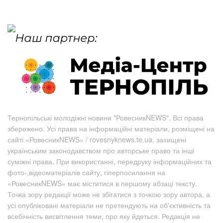
Тернопільські молодіжні новини "РовесникNEWS". Всі права
збережено. Усі права на інформаційні матеріали, розміщені на
сайті «РовесникNEWS» / rovesnyknews.te.ua, захищені
українським законодавством про авторське право та інші
суміжні права. При використанні, передруку інформаційних та
фото-,відеоматеріалів сайту, гіперпосилання на
«РовесникNEWS» має міститися в першому абзаці тексту.
Точка зору редакції може не збігатися з точкою зору автора, а
усі опубліковані матеріали не претендують на об'єктивність та
всебічність висвітлення теми, про яку йдеться. Редакція не