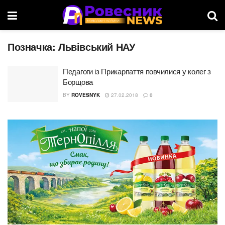
Позначка:
Львівський НАУ
Педагоги із Прикарпаття повчилися у колег з
Борщова
BY
ROVESNYK
27.02.2018
0