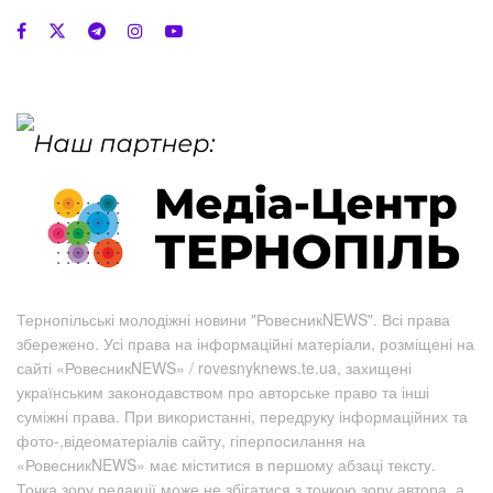
Тернопільські молодіжні новини "РовесникNEWS". Всі права
збережено. Усі права на інформаційні матеріали, розміщені на
сайті «РовесникNEWS» / rovesnyknews.te.ua, захищені
українським законодавством про авторське право та інші
суміжні права. При використанні, передруку інформаційних та
фото-,відеоматеріалів сайту, гіперпосилання на
«РовесникNEWS» має міститися в першому абзаці тексту.
Точка зору редакції може не збігатися з точкою зору автора, а