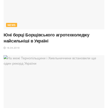
NEWS
Юні борці Борщівського агротехколеджу
найсильніші в Україні
16.04.2019