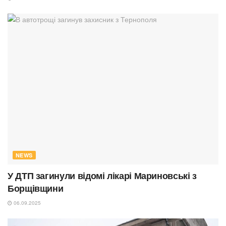
NEWS
У ДТП загинули відомі лікарі Мариновські з
Борщівщини
06.09.2025