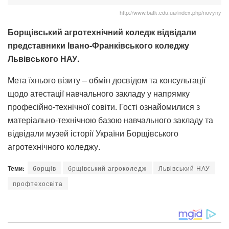
http://www.batk.edu.ua/index.php/novyny
Борщівський агротехнічний коледж відвідали
представники Івано-Франківського коледжу
Львівського НАУ.
Мета їхнього візиту – обмін досвідом та консультації
щодо атестації навчального закладу у напрямку
професійно-технічної совіти. Гості ознайомилися з
матеріально-технічною базою навчального закладу та
відвідали музей історії України Борщівського
агротехнічного коледжу.
Теми:
борщів
брщівський агроколедж
Львівський НАУ
профтехосвіта