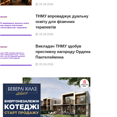
05.08.2026
ТНМУ впроваджує дуальну
освіту для фізичних
терапевтів
05.08.2026
Викладач ТНМУ здобув
престижну нагороду Ордена
Пантелеймона
05.08.2026