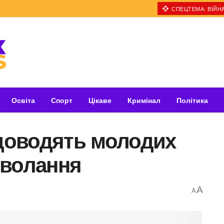
СПЕЦТЕМА: ВІЙНА
Освіта
Спорт
Цікаве
Кримінал
Політика
 доводять молодих
 волання
A
A