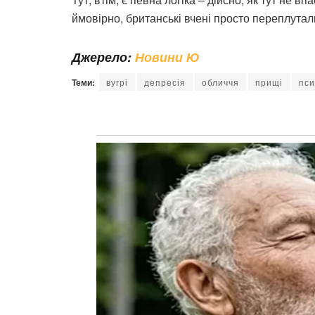
ймовірно, британські вчені просто переплутали
Джерело:
Новини Ю
Теми:
вугрі
депресія
обличчя
прищі
пси