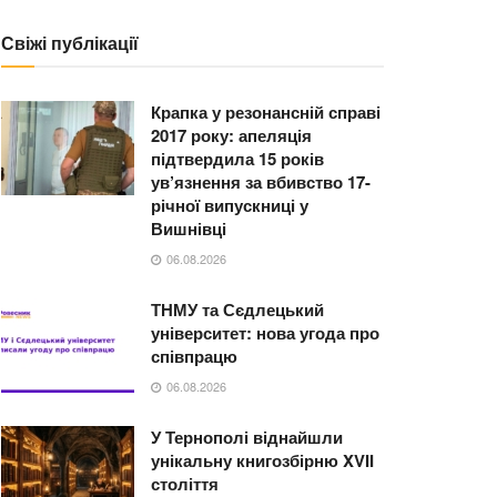
Свіжі публікації
Крапка у резонансній справі
2017 року: апеляція
підтвердила 15 років
ув’язнення за вбивство 17-
річної випускниці у
Вишнівці
06.08.2026
ТНМУ та Сєдлецький
університет: нова угода про
співпрацю
06.08.2026
У Тернополі віднайшли
унікальну книгозбірню XVII
століття