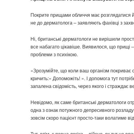
Покрите прищами обличчя має розглядатися йо
не до дерматолога – заявляють фахівці з захв
Ні, британські дерматологи не вирішили просто
все набагато цікавіше. Виявилося, що прищі – 
проблеми з психікою.
«Зрозумійте, що коли ваш організм покриває св
кричить:« Допоможіть! ». І допомога тут потрі
запалена свідомість, через якого і страждає ве
Невідомо, як саме британські дерматологи отр
одна з ознак потужного депресивного розладу
зовсім скоро пацієнт просто-таки волатиме від
Тут, втім, є певна логіка – дійсно, як тут не 