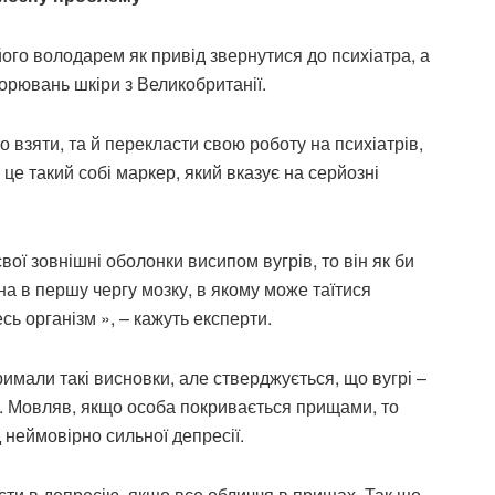
го володарем як привід звернутися до психіатра, а
орювань шкіри з Великобританії.
 взяти, та й перекласти свою роботу на психіатрів,
це такий собі маркер, який вказує на серйозні
ої зовнішні оболонки висипом вугрів, то він як би
бна в першу чергу мозку, в якому може таїтися
сь організм », – кажуть експерти.
имали такі висновки, але стверджується, що вугрі –
. Мовляв, якщо особа покривається прищами, то
 неймовірно сильної депресії.
впасти в депресію, якщо все обличчя в прищах. Так що,