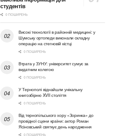
студентів
0 ПОШИРЕНЬ
Високі технології в районній медицині: у
Шумську ортопеди виконали складну
операцію на стегновій кістці
0 ПОШИРЕНЬ
Втрата у ЗУНУ: університет сумує за
видатним колегою
0 ПОШИРЕНЬ
У Тернополі віднайшли унікальну
книгозбірню XVII століття
0 ПОШИРЕНЬ
Від тернопільського хору «Зоринка» до
провідної сцени країни: актор Роман
Ясіновський святкує день народження
0 ПОШИРЕНЬ