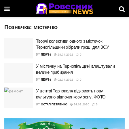
Позначка:
містечко
Творчі колективи одного з містечок
Тернопільщини зібрали гроші для ЗСУ
BY
NEWS5
28.04.2022
0
У містечку на Тернопільщині влаштували
велике прибирання
BY
NEWS5
02.04.2022
0
У центрі Тернополя відкриють нову
культурно-відпочинкову зону. ФОТО
BY
ОСТАП ПЕТРЕНКО
24.08.2020
0