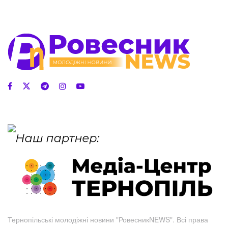
Тернопільські молодіжні новини "РовесникNEWS". Всі права