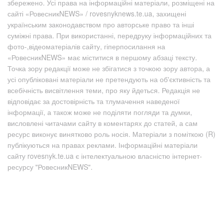
збережено. Усі права на інформаційні матеріали, розміщені на
сайті «РовесникNEWS» / rovesnyknews.te.ua, захищені
українським законодавством про авторське право та інші
суміжні права. При використанні, передруку інформаційних та
фото-,відеоматеріалів сайту, гіперпосилання на
«РовесникNEWS» має міститися в першому абзаці тексту.
Точка зору редакції може не збігатися з точкою зору автора, а
усі опубліковані матеріали не претендують на об'єктивність та
всебічність висвітлення теми, про яку йдеться. Редакція не
відповідає за достовірність та тлумачення наведеної
інформації, а також може не поділяти погляди та думки,
висловлені читачами сайту в коментарях до статей, а сам
ресурс виконує винятково роль носія. Матеріали з поміткою (R)
публікуються на правах реклами. Інформаційні матеріали
сайту rovesnyk.te.ua є інтелектуальною власністю інтернет-
ресурсу "РовесникNEWS".