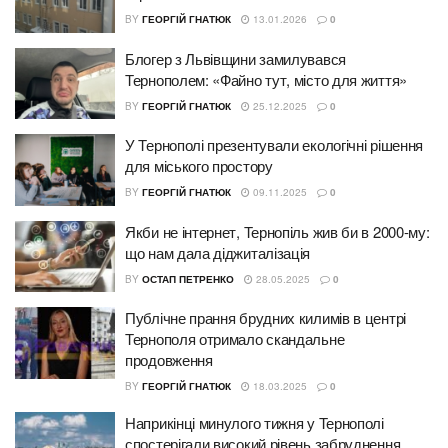
BY
ГЕОРГІЙ ГНАТЮК
13.01.2026
0
Блогер з Львівщини замилувався
Тернополем: «Файно тут, місто для життя»
BY
ГЕОРГІЙ ГНАТЮК
25.12.2025
0
У Тернополі презентували екологічні рішення
для міського простору
BY
ГЕОРГІЙ ГНАТЮК
09.11.2025
0
Якби не інтернет, Тернопіль жив би в 2000-му:
що нам дала діджиталізація
BY
ОСТАП ПЕТРЕНКО
28.05.2025
0
Публічне прання брудних килимів в центрі
Тернополя отримало скандальне
продовження
BY
ГЕОРГІЙ ГНАТЮК
18.03.2025
0
Наприкінці минулого тижня у Тернополі
спостерігали високий рівень забруднення