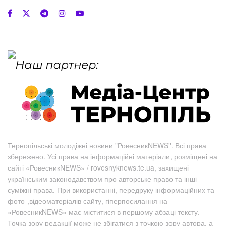
Тернопільські молодіжні новини "РовесникNEWS". Всі права
збережено. Усі права на інформаційні матеріали, розміщені на
сайті «РовесникNEWS» / rovesnyknews.te.ua, захищені
українським законодавством про авторське право та інші
суміжні права. При використанні, передруку інформаційних та
фото-,відеоматеріалів сайту, гіперпосилання на
«РовесникNEWS» має міститися в першому абзаці тексту.
Точка зору редакції може не збігатися з точкою зору автора, а