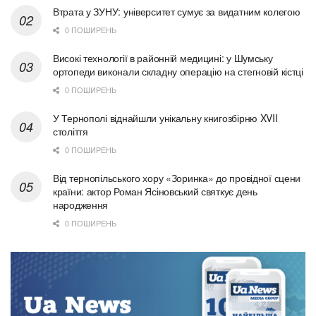
Втрата у ЗУНУ: університет сумує за видатним колегою
0 ПОШИРЕНЬ
Високі технології в районній медицині: у Шумську
ортопеди виконали складну операцію на стегновій кістці
0 ПОШИРЕНЬ
У Тернополі віднайшли унікальну книгозбірню XVII
століття
0 ПОШИРЕНЬ
Від тернопільського хору «Зоринка» до провідної сцени
країни: актор Роман Ясіновський святкує день
народження
0 ПОШИРЕНЬ