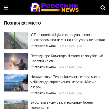
Позначка:
місто
У Тернополі офіційно стартував сезон
електросамокатів: сніг на тротуарах не завада
BY
ГЕОРГІЙ ГНАТЮК
05.03.2026
0
Легенда про Каменяра зі ставу та загублений
Золотий ключ
BY
ГЕОРГІЙ ГНАТЮК
04.03.2026
0
Новий статус Тернопільського ставу: місто
увійшло до європейської мережі «Міське
озеро»
BY
ГЕОРГІЙ ГНАТЮК
25.02.2026
0
Бурульки знову стали головним болем
тернополян