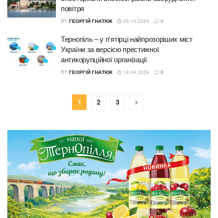
повітря
BY
ГЕОРГІЙ ГНАТЮК
29.10.2024
0
Тернопіль – у п’ятірці найпрозоріших міст
України за версією престижної
антикорупційної організації
BY
ГЕОРГІЙ ГНАТЮК
18.04.2024
0
1
2
3