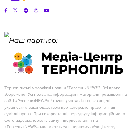
Тернопільські молодіжні новини "РовесникNEWS". Всі права
збережено. Усі права на інформаційні матеріали, розміщені на
сайті «РовесникNEWS» / rovesnyknews.te.ua, захищені
українським законодавством про авторське право та інші
суміжні права. При використанні, передруку інформаційних та
фото-,відеоматеріалів сайту, гіперпосилання на
«РовесникNEWS» має міститися в першому абзаці тексту.