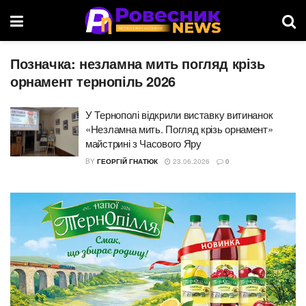
Позначка:
незламна мить погляд крізь
орнамент тернопіль 2026
У Тернополі відкрили виставку витинанок
«Незламна мить. Погляд крізь орнамент»
майстрині з Часового Яру
BY
ГЕОРГІЙ ГНАТЮК
23.06.2026
0