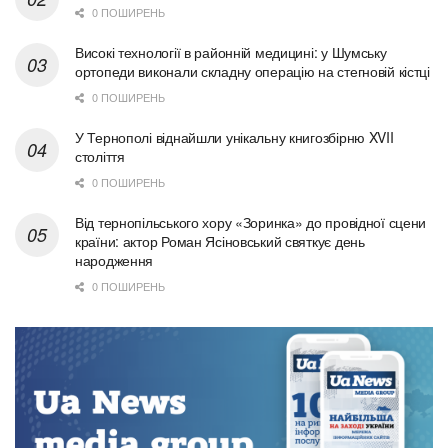
0 ПОШИРЕНЬ
Високі технології в районній медицині: у Шумську
ортопеди виконали складну операцію на стегновій кістці
0 ПОШИРЕНЬ
У Тернополі віднайшли унікальну книгозбірню XVII
століття
0 ПОШИРЕНЬ
Від тернопільського хору «Зоринка» до провідної сцени
країни: актор Роман Ясіновський святкує день
народження
0 ПОШИРЕНЬ