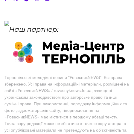
Тернопільські молодіжні новини "РовесникNEWS". Всі права
збережено. Усі права на інформаційні матеріали, розміщені на
сайті «РовесникNEWS» / rovesnyknews.te.ua, захищені
українським законодавством про авторське право та інші
суміжні права. При використанні, передруку інформаційних та
фото-,відеоматеріалів сайту, гіперпосилання на
«РовесникNEWS» має міститися в першому абзаці тексту.
Точка зору редакції може не збігатися з точкою зору автора, а
усі опубліковані матеріали не претендують на об'єктивність та