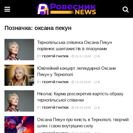
Позначка:
оксана пекун
Тернопільська співачка Оксана Пекун
порівнює шантажистів із плазунами
BY
ГЕОРГІЙ ГНАТЮК
22.01.2026
0
Ювілейний концерт легендарної Оксани
Пекун у Тернополі
BY
ГЕОРГІЙ ГНАТЮК
12.03.2025
0
Ніколас Карма розсекретив вартість образу
тернопільської співачки
BY
ГЕОРГІЙ ГНАТЮК
09.03.2025
0
Оксана Пекун про юність в Тернополі, творчий
шлях і свою внутрішню силу