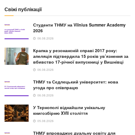
Свіжі публікації
Студенти ТНМУ на Vilnius Summer Academy
2026
06.08.2026
Крапка у резонансній справі 2017 року:
апеляція підтвердила 15 років ув’язнення за
вбивство 17-річної випускниці у Вишнівці
06.08.2026
ТНМУ та Сєдлецький університет: нова
угода про співпрацю
06.08.2026
У Тернополі віднайшли унікальну
книгозбірню XVII століття
05.08.2026
ТНМУ впроваджує дуальну освіту для