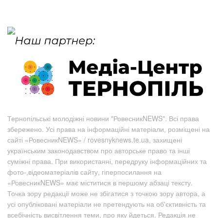
Тернопільські молодіжні новини "РовесникNEWS". Всі права
збережено. Усі права на інформаційні матеріали, розміщені на
сайті «РовесникNEWS» / rovesnyknews.te.ua, захищені
українським законодавством про авторське право та інші
суміжні права. При використанні, передруку інформаційних та
фото-,відеоматеріалів сайту, гіперпосилання на
«РовесникNEWS» має міститися в першому абзаці тексту.
Точка зору редакції може не збігатися з точкою зору автора, а
усі опубліковані матеріали не претендують на об'єктивність та
всебічність висвітлення теми, про яку йдеться. Редакція не