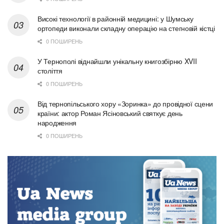
Високі технології в районній медицині: у Шумську
ортопеди виконали складну операцію на стегновій кістці
0 ПОШИРЕНЬ
У Тернополі віднайшли унікальну книгозбірню XVII
століття
0 ПОШИРЕНЬ
Від тернопільського хору «Зоринка» до провідної сцени
країни: актор Роман Ясіновський святкує день
народження
0 ПОШИРЕНЬ