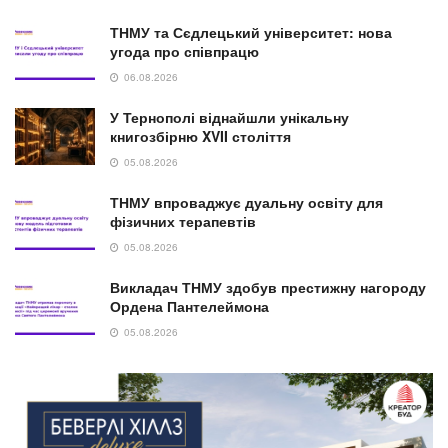
ТНМУ та Сєдлецький університет: нова
угода про співпрацю
06.08.2026
У Тернополі віднайшли унікальну
книгозбірню XVII століття
05.08.2026
ТНМУ впроваджує дуальну освіту для
фізичних терапевтів
05.08.2026
Викладач ТНМУ здобув престижну нагороду
Ордена Пантелеймона
05.08.2026