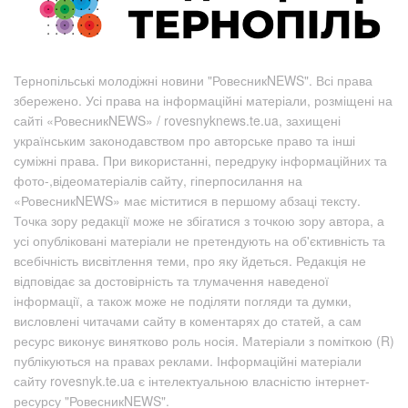
Тернопільські молодіжні новини "РовесникNEWS". Всі права
збережено. Усі права на інформаційні матеріали, розміщені на
сайті «РовесникNEWS» / rovesnyknews.te.ua, захищені
українським законодавством про авторське право та інші
суміжні права. При використанні, передруку інформаційних та
фото-,відеоматеріалів сайту, гіперпосилання на
«РовесникNEWS» має міститися в першому абзаці тексту.
Точка зору редакції може не збігатися з точкою зору автора, а
усі опубліковані матеріали не претендують на об'єктивність та
всебічність висвітлення теми, про яку йдеться. Редакція не
відповідає за достовірність та тлумачення наведеної
інформації, а також може не поділяти погляди та думки,
висловлені читачами сайту в коментарях до статей, а сам
ресурс виконує винятково роль носія. Матеріали з поміткою (R)
публікуються на правах реклами. Інформаційні матеріали
сайту rovesnyk.te.ua є інтелектуальною власністю інтернет-
ресурсу "РовесникNEWS".