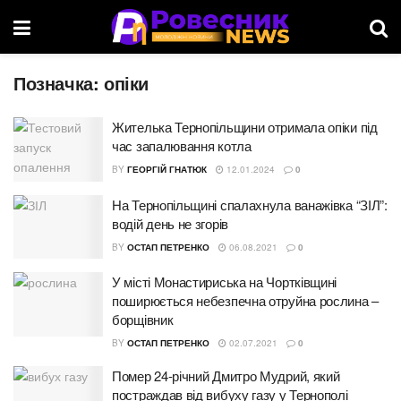
Позначка:
опіки
Жителька Тернопільщини отримала опіки під
час запалювання котла
BY
ГЕОРГІЙ ГНАТЮК
12.01.2024
0
На Тернопільщині спалахнула ванажівка “ЗІЛ”:
водій день не згорів
BY
ОСТАП ПЕТРЕНКО
06.08.2021
0
У місті Монастириська на Чортківщині
поширюється небезпечна отруйна рослина –
борщівник
BY
ОСТАП ПЕТРЕНКО
02.07.2021
0
Помер 24-річний Дмитро Мудрий, який
постраждав від вибуху газу у Тернополі