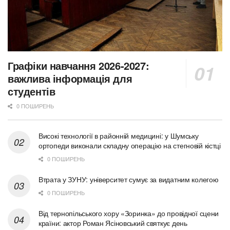
Графіки навчання 2026-2027:
важлива інформація для
студентів
0 ПОШИРЕНЬ
Високі технології в районній медицині: у Шумську
ортопеди виконали складну операцію на стегновій кістці
0 ПОШИРЕНЬ
Втрата у ЗУНУ: університет сумує за видатним колегою
0 ПОШИРЕНЬ
Від тернопільського хору «Зоринка» до провідної сцени
країни: актор Роман Ясіновський святкує день