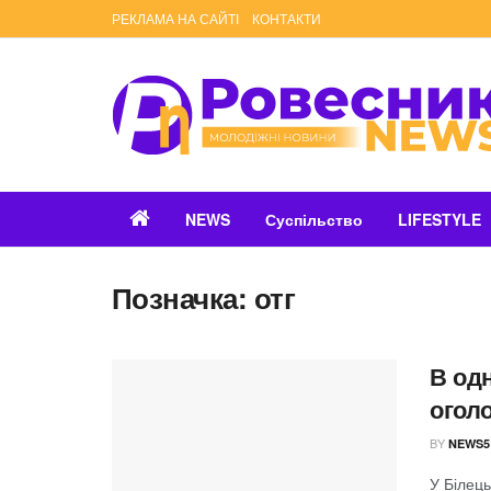
РЕКЛАМА НА САЙТІ
КОНТАКТИ
NEWS
Суспільство
LIFESTYLE
Позначка:
отг
В од
огол
BY
NEWS5
У Білець