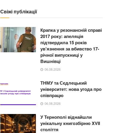
Свіжі публікації
Крапка у резонансній справі
2017 року: апеляція
підтвердила 15 років
ув’язнення за вбивство 17-
річної випускниці у
Вишнівці
06.08.2026
ТНМУ та Сєдлецький
університет: нова угода про
співпрацю
06.08.2026
У Тернополі віднайшли
унікальну книгозбірню XVII
століття