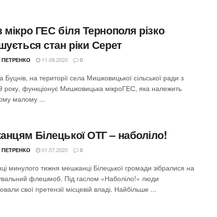
 мікро ГЕС біля Тернополя різко
шується стан ріки Серет
11.08.2020
 ПЕТРЕНКО
0
а Буцнів, на території села Мишковицької сільської ради з
19 року, функціонує Мишковицька мікроГЕС, яка належить
ому малому ...
анцям Білецької ОТГ – наболіло!
01.07.2020
 ПЕТРЕНКО
0
нці минулого тижня мешканці Білецької громади зібралися на
увальний флешмоб. Під гаслом «Наболіло!» люди
вали свої претензії місцевій владі. Найбільше ...