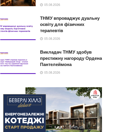
05.08.2026
ТНМУ впроваджує дуальну
освіту для фізичних
терапевтів
05.08.2026
Викладач ТНМУ здобув
престижну нагороду Ордена
Пантелеймона
05.08.2026