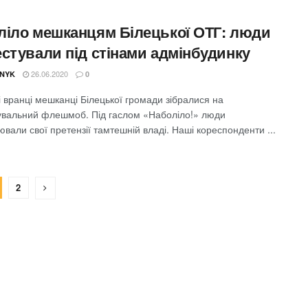
ліло мешканцям Білецької ОТГ: люди
естували під стінами адмінбудинку
26.06.2020
NYK
0
 вранці мешканці Білецької громади зібралися на
увальний флешмоб. Під гаслом «Наболіло!» люди
вали свої претензії тамтешній владі. Наші кореспонденти ...
2