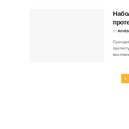
Набо
прот
BY
ROVES
Сьогодні
протест
висловлю
1