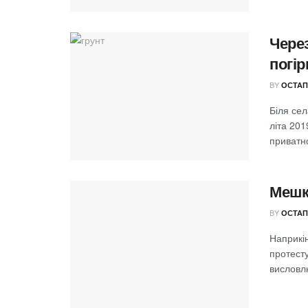
Через
погір
BY
ОСТАП
Біля сел
літа 20
приватн
Мешк
BY
ОСТАП
Наприкі
протест
висловлю