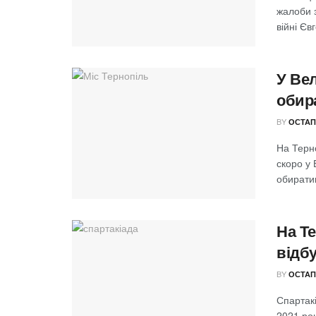
жалоби з
війні Євг
У Вел
обир
BY
ОСТАП
На Терно
скоро у 
обиратим
На Т
відб
BY
ОСТАП
Спартак
2021 роц