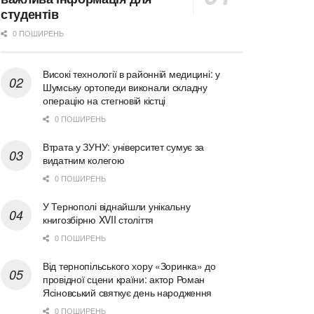
студентів
0 ПОШИРЕНЬ
Високі технології в районній медицині: у
Шумську ортопеди виконали складну
операцію на стегновій кістці
0 ПОШИРЕНЬ
Втрата у ЗУНУ: університет сумує за
видатним колегою
0 ПОШИРЕНЬ
У Тернополі віднайшли унікальну
книгозбірню XVII століття
0 ПОШИРЕНЬ
Від тернопільського хору «Зоринка» до
провідної сцени країни: актор Роман
Ясіновський святкує день народження
0 ПОШИРЕНЬ