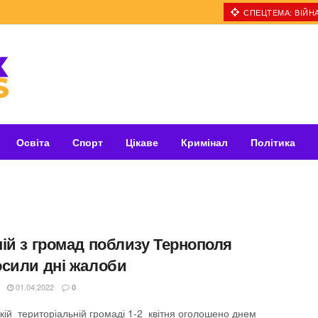
СПЕЦТЕМА: ВІЙНА
Освіта
Спорт
Цікаве
Кримінал
Політика
ній з громад поблизу Тернополя
осили дні жалоби
01.04.2022
0
кій територіальній громаді 1-2 квітня оголошено днем