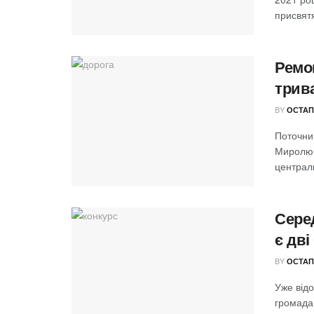
присвятя
Ремо
трив
BY
ОСТАП
Поточни
Миролюбі
централь
Сере
є дв
BY
ОСТАП
Уже відо
громада»