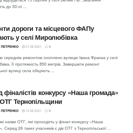
ть до 30-ої ...
нти дороги та місцевого ФАПу
ають у селі Миролюбівка
01.08.2021
 ПЕТРЕНКО
0
м середнім ремонтом охоплено вулицю Івана Франка у селі
вка. Її протяжність 850 метрів. Завершити ремонт
ної вулиці села обіцяють ...
д фіналістів конкурсу «Наша громада»
і ОТГ Тернопільщини
12.06.2021
 ПЕТРЕНКО
0
мі назви ОТГ, які проходять у фінал конкурсу «Наша
. Серед 26 таких учасників є дві ОТГ з Тернопільської ...