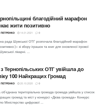
ернопільщині благодійний марафон
икає жити позитивно
14.01.2021
 ПЕТРЕНКО
0
на рада Шумської ОТГ розпочала благодійний марафон
зитивно:)» зі збору іграшок та книг для оновленої ігрової
Шумської лікарні. ...
 з Тернопільських ОТГ увійшла до
ліку 100 Найкращих Громад
20.10.2020
 ПЕТРЕНКО
0
 об’єднана територіальна громада громада увійшла у список
ращих громад та міст у конкурсі «Дієва громада» Конкурс
о Міністерство цифрової ...