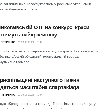
а загиблим військовослужбовцем у російсько-українській
еном Данилків із с. Біла. ...
икогаївській ОТГ на конкурсі краси
атимуть найкрасивішу
19.11.2021
 ПЕТРЕНКО
0
піллі готуються до чергового конкурсу краси. Так, вже зовсім
Великогаївській об'єднаній територіальній громаді
уть «Міс громада - ...
ернопільщині наступного тижня
удеться масштабна спартакіада
05.08.2021
 ПЕТРЕНКО
0
іада «Краща спортивна громада Тернопільського району» у
і відбудеться 15 серпня у селі Великі Гаї. Змагання