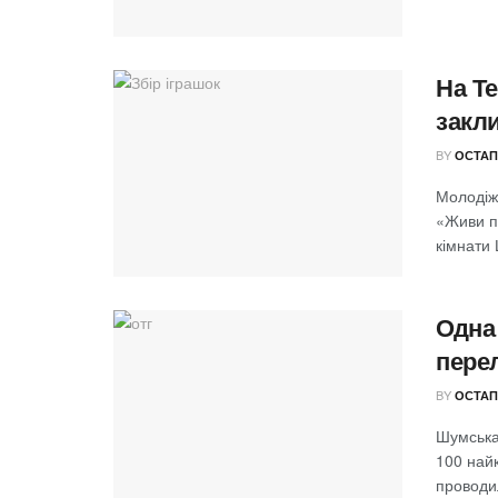
На Т
закл
BY
ОСТАП
Молодіж
«Живи по
кімнати 
Одна
пере
BY
ОСТАП
Шумська
100 найк
проводил