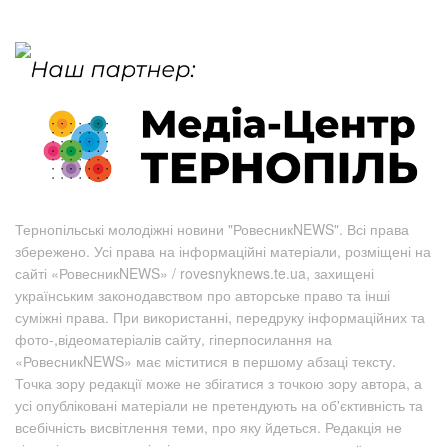
Тернопільські молодіжні новини "РовесникNEWS". Всі права
збережено. Усі права на інформаційні матеріали, розміщені на
сайті «РовесникNEWS» / rovesnyknews.te.ua, захищені
українським законодавством про авторське право та інші
суміжні права. При використанні, передруку інформаційних та
фото-,відеоматеріалів сайту, гіперпосилання на
«РовесникNEWS» має міститися в першому абзаці тексту.
Точка зору редакції може не збігатися з точкою зору автора, а
усі опубліковані матеріали не претендують на об'єктивність та
всебічність висвітлення теми, про яку йдеться. Редакція не