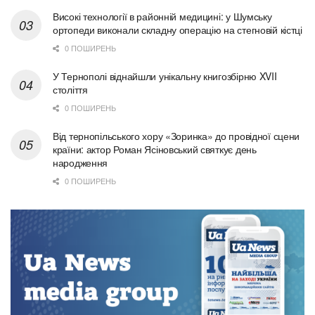
Високі технології в районній медицині: у Шумську
ортопеди виконали складну операцію на стегновій кістці
0 ПОШИРЕНЬ
У Тернополі віднайшли унікальну книгозбірню XVII
століття
0 ПОШИРЕНЬ
Від тернопільського хору «Зоринка» до провідної сцени
країни: актор Роман Ясіновський святкує день
народження
0 ПОШИРЕНЬ