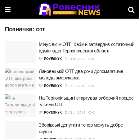
Позначка:
отг
Мінус вісім ОТГ. Кабмін затвердив остаточний
адмінподіл Тернопільської області
BY
ROVESNYK
24.04.2020
0
Лановецькій ОТГ два роки допомагатиме
молода американка
BY
ROVESNYK
07.11.2019
0
На Тернопільщині стартував виборчий процес
у семи ОТГ
BY
ROVESNYK
03.11.2019
0
Зборівські депутати тепер можуть добре
сидіти