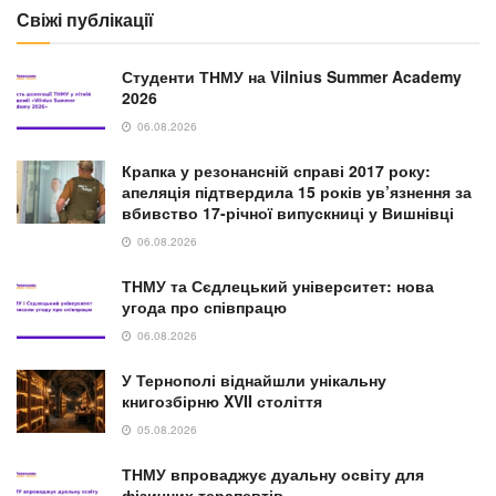
Свіжі публікації
Студенти ТНМУ на Vilnius Summer Academy
2026
06.08.2026
Крапка у резонансній справі 2017 року:
апеляція підтвердила 15 років ув’язнення за
вбивство 17-річної випускниці у Вишнівці
06.08.2026
ТНМУ та Сєдлецький університет: нова
угода про співпрацю
06.08.2026
У Тернополі віднайшли унікальну
книгозбірню XVII століття
05.08.2026
ТНМУ впроваджує дуальну освіту для
фізичних терапевтів