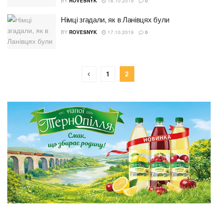
BY
ROVESNYK
18.10.2019
0
Німці згадали, як в Ланівцях були
BY
ROVESNYK
17.10.2019
0
1
2