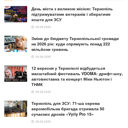
День міста з великою місією: Тернопіль
підтримуватиме ветеранів і збиратиме
кошти для ЗСУ
09.08.2026
Зміни до бюджету Тернопільської громади
на 2026 рік: куди спрямують понад 222
мільйони гривень
09.08.2026
12 вересня у Тернополі відбудеться
масштабний фестиваль VDOMA: дрифт-шоу,
автовиставка та концерт Міки Ньютон і
ТНМК
09.08.2026
Тернопіль для ЗСУ: 71-ша окрема
аеромобільна бригада отримала 50
сучасних дронів «Vyriy Pro 15»
08.08.2026