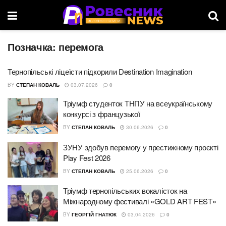
Позначка:
перемога
Тернопільські ліцеїсти підкорили Destination Imagination
BY
СТЕПАН КОВАЛЬ
03.07.2026
0
Тріумф студенток ТНПУ на всеукраїнському
конкурсі з французької
BY
СТЕПАН КОВАЛЬ
30.06.2026
0
ЗУНУ здобув перемогу у престижному проєкті
Play Fest 2026
BY
СТЕПАН КОВАЛЬ
25.06.2026
0
Тріумф тернопільських вокалісток на
Міжнародному фестивалі «GOLD ART FEST»
BY
ГЕОРГІЙ ГНАТЮК
03.04.2026
0