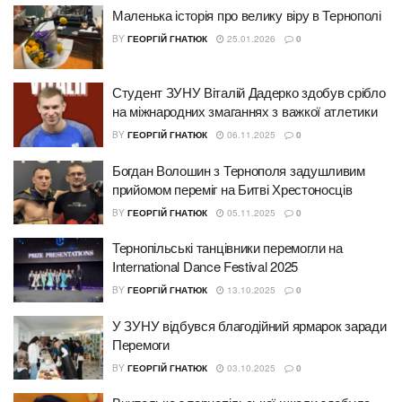
Маленька історія про велику віру в Тернополі
BY
ГЕОРГІЙ ГНАТЮК
25.01.2026
0
Студент ЗУНУ Віталій Дадерко здобув срібло
на міжнародних змаганнях з важкої атлетики
BY
ГЕОРГІЙ ГНАТЮК
06.11.2025
0
Богдан Волошин з Тернополя задушливим
прийомом переміг на Битві Хрестоносців
BY
ГЕОРГІЙ ГНАТЮК
05.11.2025
0
Тернопільські танцівники перемогли на
International Dance Festival 2025
BY
ГЕОРГІЙ ГНАТЮК
13.10.2025
0
У ЗУНУ відбувся благодійний ярмарок заради
Перемоги
BY
ГЕОРГІЙ ГНАТЮК
03.10.2025
0