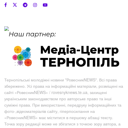
Тернопільські молодіжні новини "РовесникNEWS". Всі права
збережено. Усі права на інформаційні матеріали, розміщені на
сайті «РовесникNEWS» / rovesnyknews.te.ua, захищені
українським законодавством про авторське право та інші
суміжні права. При використанні, передруку інформаційних та
фото-,відеоматеріалів сайту, гіперпосилання на
«РовесникNEWS» має міститися в першому абзаці тексту.
Точка зору редакції може не збігатися з точкою зору автора, а