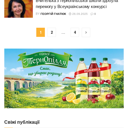
Вчителька з тернопільської школи здобула
перемогу у Всеукраїнському конкурсі
BY
ГЕОРГІЙ ГНАТЮК
26.09.2025
0
1
2
…
4
Свіжі публікації