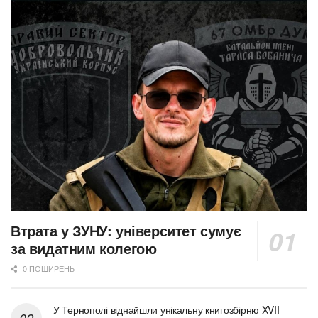
Втрата у ЗУНУ: університет сумує
за видатним колегою
0 ПОШИРЕНЬ
У Тернополі віднайшли унікальну книгозбірню XVII