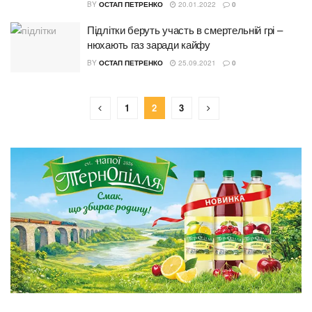
BY
ОСТАП ПЕТРЕНКО
20.01.2022
0
Підлітки беруть участь в смертельній грі –
нюхають газ заради кайфу
BY
ОСТАП ПЕТРЕНКО
25.09.2021
0
1
2
3