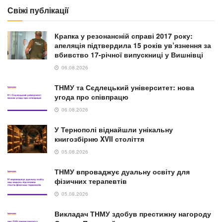
Свіжі публікації
Крапка у резонансній справі 2017 року:
апеляція підтвердила 15 років ув’язнення за
вбивство 17-річної випускниці у Вишнівці
06.08.2026
ТНМУ та Сєдлецький університет: нова
угода про співпрацю
06.08.2026
У Тернополі віднайшли унікальну
книгозбірню XVII століття
05.08.2026
ТНМУ впроваджує дуальну освіту для
фізичних терапевтів
05.08.2026
Викладач ТНМУ здобув престижну нагороду