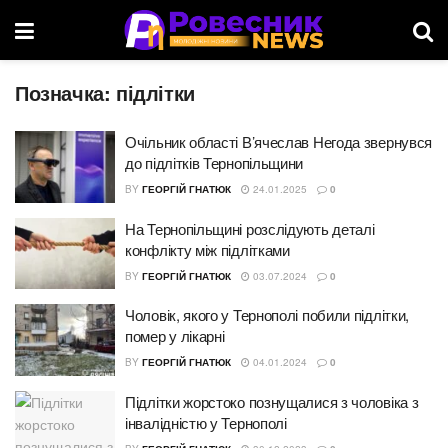
Позначка:
підлітки
Очільник області В’ячеслав Негода звернувся
до підлітків Тернопільщини
BY
ГЕОРГІЙ ГНАТЮК
24.01.2025
0
На Тернопільщині розслідують деталі
конфлікту між підлітками
BY
ГЕОРГІЙ ГНАТЮК
03.07.2024
0
Чоловік, якого у Тернополі побили підлітки,
помер у лікарні
BY
ГЕОРГІЙ ГНАТЮК
04.01.2024
0
Підлітки жорстоко познущалися з чоловіка з
інвалідністю у Тернополі