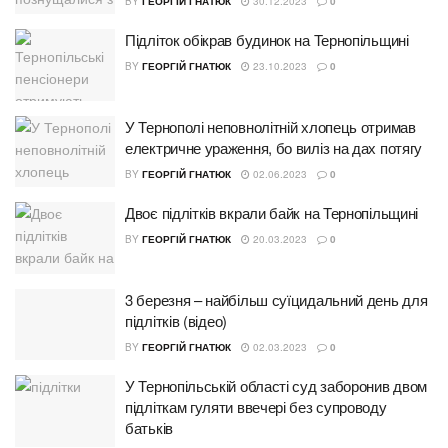
BY
ГЕОРГІЙ ГНАТЮК
30.12.2023
0
Підліток обікрав будинок на Тернопільщині
BY
ГЕОРГІЙ ГНАТЮК
23.10.2023
0
У Тернополі неповнолітній хлопець отримав
електричне ураження, бо виліз на дах потягу
BY
ГЕОРГІЙ ГНАТЮК
02.06.2023
0
Двоє підлітків вкрали байк на Тернопільщині
BY
ГЕОРГІЙ ГНАТЮК
20.03.2023
0
3 березня – найбільш суїцидальний день для
підлітків (відео)
BY
ГЕОРГІЙ ГНАТЮК
02.03.2023
0
У Тернопільській області суд заборонив двом
підліткам гуляти ввечері без супроводу
батьків