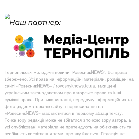
Тернопільські молодіжні новини "РовесникNEWS". Всі права
збережено. Усі права на інформаційні матеріали, розміщені на
сайті «РовесникNEWS» / rovesnyknews.te.ua, захищені
українським законодавством про авторське право та інші
суміжні права. При використанні, передруку інформаційних та
фото-,відеоматеріалів сайту, гіперпосилання на
«РовесникNEWS» має міститися в першому абзаці тексту.
Точка зору редакції може не збігатися з точкою зору автора, а
усі опубліковані матеріали не претендують на об'єктивність та
всебічність висвітлення теми, про яку йдеться. Редакція не