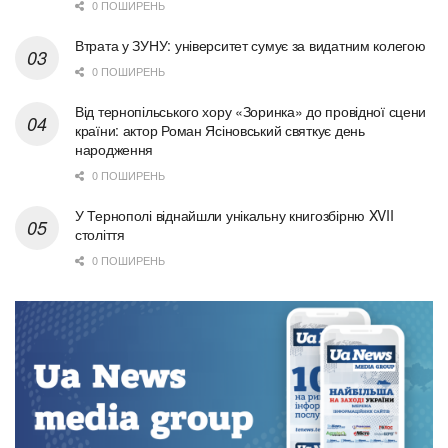
0 ПОШИРЕНЬ
Втрата у ЗУНУ: університет сумує за видатним колегою
0 ПОШИРЕНЬ
Від тернопільського хору «Зоринка» до провідної сцени
країни: актор Роман Ясіновський святкує день
народження
0 ПОШИРЕНЬ
У Тернополі віднайшли унікальну книгозбірню XVII
століття
0 ПОШИРЕНЬ