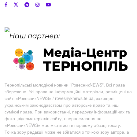
Тернопільські молодіжні новини "РовесникNEWS". Всі права
збережено. Усі права на інформаційні матеріали, розміщені на
сайті «РовесникNEWS» / rovesnyknews.te.ua, захищені
українським законодавством про авторське право та інші
суміжні права. При використанні, передруку інформаційних та
фото-,відеоматеріалів сайту, гіперпосилання на
«РовесникNEWS» має міститися в першому абзаці тексту.
Точка зору редакції може не збігатися з точкою зору автора, а