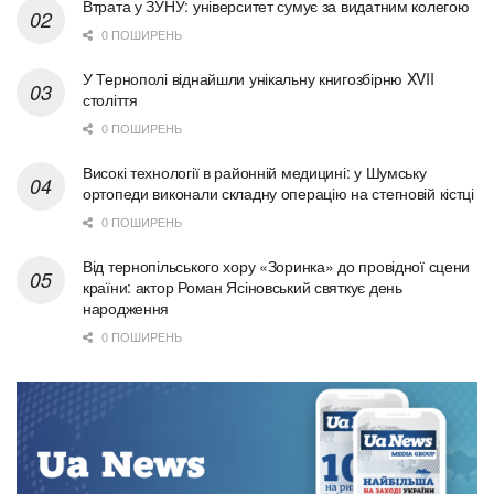
Втрата у ЗУНУ: університет сумує за видатним колегою
0 ПОШИРЕНЬ
У Тернополі віднайшли унікальну книгозбірню XVII
століття
0 ПОШИРЕНЬ
Високі технології в районній медицині: у Шумську
ортопеди виконали складну операцію на стегновій кістці
0 ПОШИРЕНЬ
Від тернопільського хору «Зоринка» до провідної сцени
країни: актор Роман Ясіновський святкує день
народження
0 ПОШИРЕНЬ