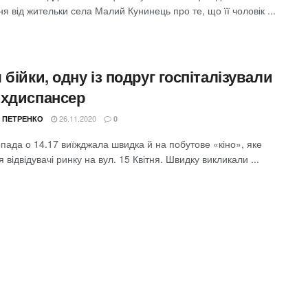
я від жительки села Малий Кунинець про те, що її чоловік ...
 бійки, одну із подруг госпіталізували
ихдиспансер
26.11.2020
 ПЕТРЕНКО
0
пада о 14.17 виїжджала швидка й на побутове «кіно», яке
 відвідувачі ринку на вул. 15 Квітня. Швидку викликали ...