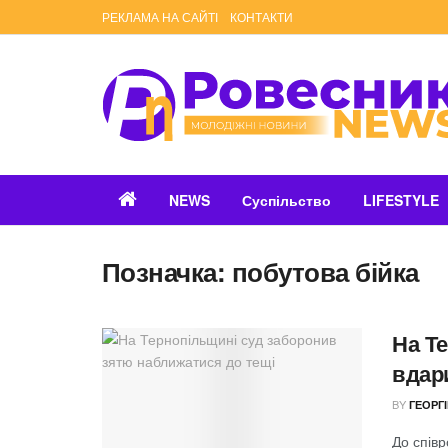
РЕКЛАМА НА САЙТІ
КОНТАКТИ
NEWS
Суспільство
LIFESTYLE
Позначка:
побутова бійка
На Те
вдар
BY
ГЕОРГ
До співр