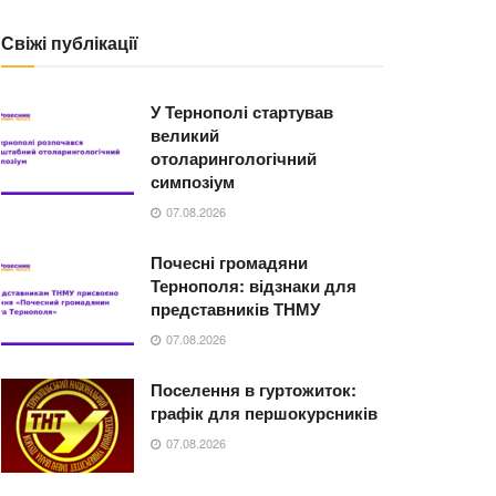
Свіжі публікації
У Тернополі стартував
великий
отоларингологічний
симпозіум
07.08.2026
Почесні громадяни
Тернополя: відзнаки для
представників ТНМУ
07.08.2026
Поселення в гуртожиток:
графік для першокурсників
07.08.2026