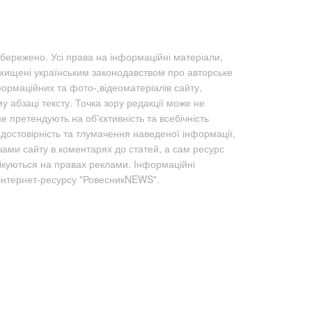
бережено. Усі права на інформаційні матеріали,
ахищені українським законодавством про авторське
формаційних та фото-,відеоматеріалів сайту,
абзаці тексту. Точка зору редакції може не
не претендують на об'єктивність та всебічність
а достовірність та тлумачення наведеної інформації,
чами сайту в коментарях до статей, а сам ресурс
лікуються на правах реклами. Інформаційні
 інтернет-ресурсу "РовесникNEWS".