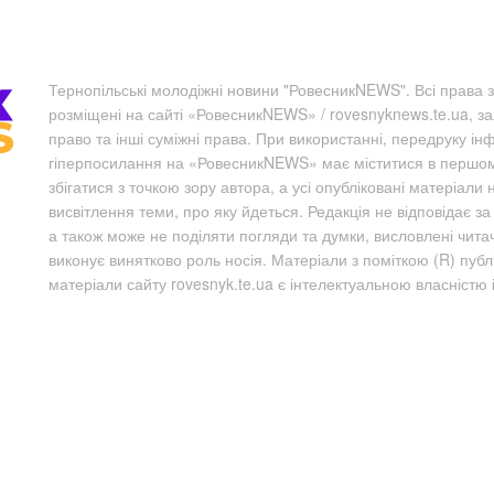
Тернопільські молодіжні новини "РовесникNEWS". Всі права з
розміщені на сайті «РовесникNEWS» / rovesnyknews.te.ua, з
право та інші суміжні права. При використанні, передруку ін
гіперпосилання на «РовесникNEWS» має міститися в першому 
збігатися з точкою зору автора, а усі опубліковані матеріали 
висвітлення теми, про яку йдеться. Редакція не відповідає з
а також може не поділяти погляди та думки, висловлені чита
виконує винятково роль носія. Матеріали з поміткою (R) пуб
матеріали сайту rovesnyk.te.ua є інтелектуальною власністю