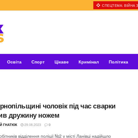
СПЕЦТЕМА: ВІЙНА З
Освіта
Спорт
Цікаве
Кримінал
Політика
рнопільщині чоловік під час сварки
ив дружину ножем
29.08.2023
ІЙ ГНАТЮК
0
обітників відділення поліції №2 у місті Ланівці надійшло