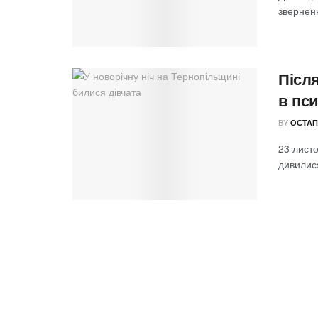
зверненн
Після
в пс
BY
ОСТАП
23 листо
дивилися