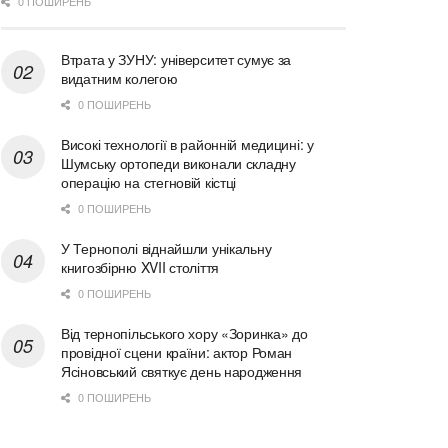
0 ПОШИРЕНЬ
Втрата у ЗУНУ: університет сумує за
видатним колегою
0 ПОШИРЕНЬ
Високі технології в районній медицині: у
Шумську ортопеди виконали складну
операцію на стегновій кістці
0 ПОШИРЕНЬ
У Тернополі віднайшли унікальну
книгозбірню XVII століття
0 ПОШИРЕНЬ
Від тернопільського хору «Зоринка» до
провідної сцени країни: актор Роман
Ясіновський святкує день народження
0 ПОШИРЕНЬ