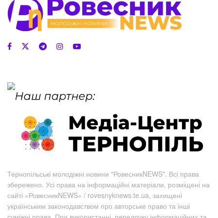
Тернопільські молодіжні новини "РовесникNEWS". Всі права
збережено. Усі права на інформаційні матеріали, розміщені на
сайті «РовесникNEWS» / rovesnyknews.te.ua, захищені
українським законодавством про авторське право та інші
суміжні права. При використанні, передруку інформаційних та