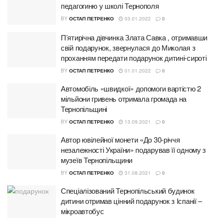
педагогиню у школі Тернополя
BY
ОСТАП ПЕТРЕНКО
03.01.2022
0
П’ятирічна дівчинка Злата Савка , отримавши
свій подарунок, звернулася до Миколая з
проханням передати подарунок дитині-сироті
BY
ОСТАП ПЕТРЕНКО
01.01.2022
0
Автомобіль «швидкої» допомоги вартістю 2
мільйони гривень отримала громада на
Тернопільщині
BY
ОСТАП ПЕТРЕНКО
13.09.2021
0
Автор ювілейної монети «До 30-річчя
незалежності України» подарував її одному з
музеїв Тернопільщини
BY
ОСТАП ПЕТРЕНКО
31.08.2021
0
Спеціалізований Тернопільський будинок
дитини отримав цінний подарунок з Іспанії –
мікроавтобус