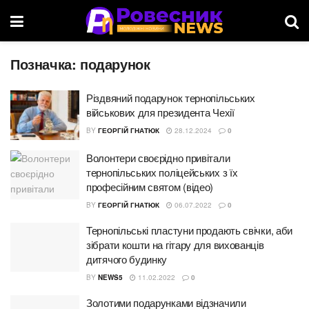
Позначка:
подарунок
Різдвяний подарунок тернопільських
військових для президента Чехії
BY
ГЕОРГІЙ ГНАТЮК
28.12.2024
0
Волонтери своєрідно привітали
тернопільських поліцейських з їх
професійним святом (відео)
BY
ГЕОРГІЙ ГНАТЮК
06.07.2022
0
Тернопільські пластуни продають свічки, аби
зібрати кошти на гітару для вихованців
дитячого будинку
BY
NEWS5
11.02.2022
0
Золотими подарунками відзначили