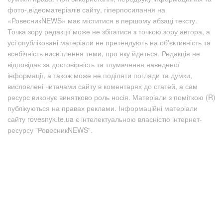
фото-,відеоматеріалів сайту, гіперпосилання на
«РовесникNEWS» має міститися в першому абзаці тексту.
Точка зору редакції може не збігатися з точкою зору автора, а
усі опубліковані матеріали не претендують на об'єктивність та
всебічність висвітлення теми, про яку йдеться. Редакція не
відповідає за достовірність та тлумачення наведеної
інформації, а також може не поділяти погляди та думки,
висловлені читачами сайту в коментарях до статей, а сам
ресурс виконує винятково роль носія. Матеріали з поміткою (R)
публікуються на правах реклами. Інформаційні матеріали
сайту rovesnyk.te.ua є інтелектуальною власністю інтернет-
ресурсу "РовесникNEWS".