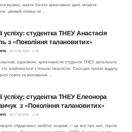
ти музику, маєте багато креативних ідей, можете
ати цікавий номер чи ...
ії успіху: студентка ТНЕУ Анастасія
ль з «Покоління талановитих»
15.06.2020
NYK
0
алантом, харизмою, креативністю студенти ТНЕУ запалюють
 хто знайомиться з їхньою творчістю. Сьогодні проєкт відділу
рної освіти та виховання ...
ії успіху: студентка ТНЕУ Елеонора
анчук з «Покоління талановитих»
27.05.2020
NYK
0
творчо обдаровані, амбітні, яскраві — це все про них, героїв
о проекту «Покоління талановитих» ТНЕУ. Сьогодні на вас