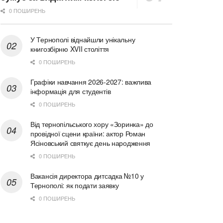
0 ПОШИРЕНЬ
У Тернополі віднайшли унікальну
книгозбірню XVII століття
0 ПОШИРЕНЬ
Графіки навчання 2026-2027: важлива
інформація для студентів
0 ПОШИРЕНЬ
Від тернопільського хору «Зоринка» до
провідної сцени країни: актор Роман
Ясіновський святкує день народження
0 ПОШИРЕНЬ
Вакансія директора дитсадка №10 у
Тернополі: як подати заявку
0 ПОШИРЕНЬ