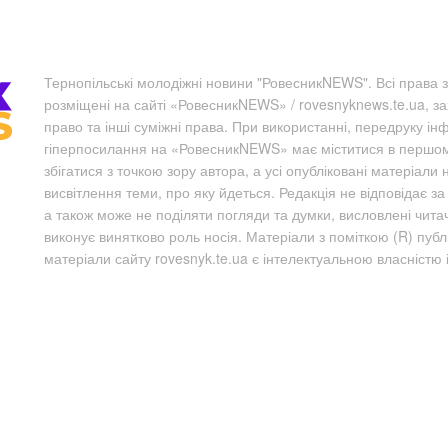
Тернопільські молодіжні новини "РовесникNEWS". Всі права з
розміщені на сайті «РовесникNEWS» / rovesnyknews.te.ua, з
право та інші суміжні права. При використанні, передруку ін
гіперпосилання на «РовесникNEWS» має міститися в першому 
збігатися з точкою зору автора, а усі опубліковані матеріали 
висвітлення теми, про яку йдеться. Редакція не відповідає з
а також може не поділяти погляди та думки, висловлені чита
виконує винятково роль носія. Матеріали з поміткою (R) пуб
матеріали сайту rovesnyk.te.ua є інтелектуальною власністю