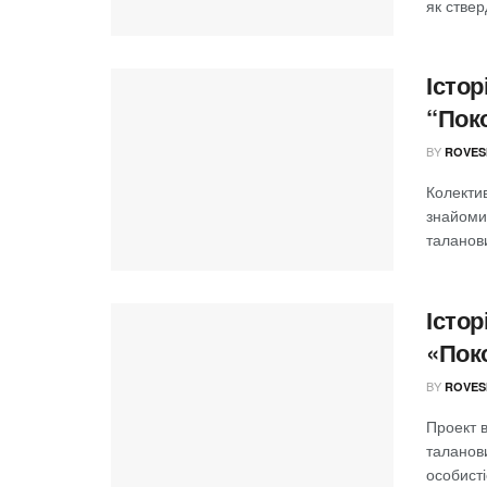
як ствер
Істор
“Поко
BY
ROVES
Колектив
знайоми
таланови
Істор
«Пок
BY
ROVES
Проект в
таланов
особисті