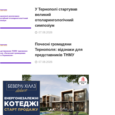
У Тернополі стартував
великий
отоларингологічний
симпозіум
07.08.2026
Почесні громадяни
Тернополя: відзнаки для
представників ТНМУ
07.08.2026