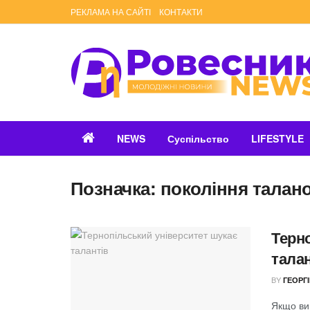
РЕКЛАМА НА САЙТІ
КОНТАКТИ
NEWS
Суспільство
LIFESTYLE
Позначка:
покоління талан
Терн
талан
BY
ГЕОРГ
Якщо ви 