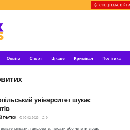
СПЕЦТЕМА: ВІЙНА
Освіта
Спорт
Цікаве
Кримінал
Політика
овитих
опільський університет шукає
тів
05.02.2023
ІЙ ГНАТЮК
0
вмієте співати, танцювати, писати або читати вірші,