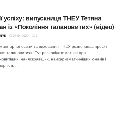
ії успіху: випускниця ТНЕУ Тетяна
н із «Покоління талановитих» (відео)
25.04.2020
NYK
0
уманітарної освіти та виховання ТНЕУ розпочинає проєкт
ння талановитих»! Тут розповідатиметься про
новитіших, найяскравіших, найхаризматичніших юнаків і
ворчість ...