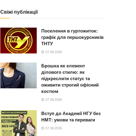
Свіжі публікації
Поселення в гуртожиток:
графік для першокурсників
ТНТУ
07.08.2026
Брошка як елемент
ділового стилю: як
підкреслити статус та
оживити строгий офісний
костюм
07.08.2026
Вступ до Академії НГУ без
НМТ: умови та переваги
07.08.2026