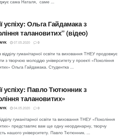
джує сама Наталя, саме ...
ії успіху: Ольга Гайдамака з
ління талановитих” (відео)
07.05.2020
NYK
0
 відділу гуманітарної освіти та виховання ТНЕУ продовжує
ти з творчою молоддю університету у проекті «Покоління
тих» Ольга Гайдамака. Студентка ...
ії успіху: Павло Тютюнник з
оління талановитих»
04.05.2020
NYK
0
ідділу гуманітарної освіти та виховання ТНЕУ «Покоління
итих» представляє вам ще одну неординарну, творчу
сть нашого університету. Павло Тютюнник. ...