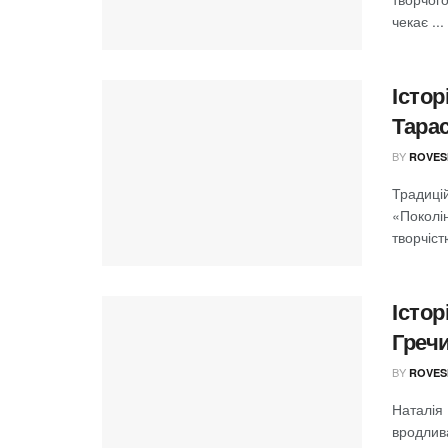
чекає ...
Істор
Тарас
BY
ROVES
Традицій
«Поколі
творчіст
Істор
Греч
BY
ROVES
Наталія
вродлива