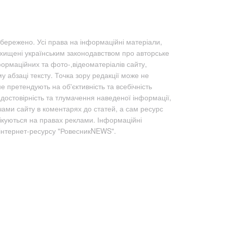
бережено. Усі права на інформаційні матеріали,
ахищені українським законодавством про авторське
формаційних та фото-,відеоматеріалів сайту,
абзаці тексту. Точка зору редакції може не
не претендують на об'єктивність та всебічність
а достовірність та тлумачення наведеної інформації,
чами сайту в коментарях до статей, а сам ресурс
лікуються на правах реклами. Інформаційні
 інтернет-ресурсу "РовесникNEWS".