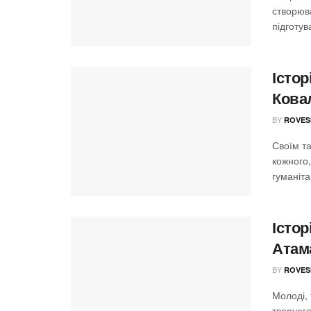
створюва
підготув
Істор
Кова
BY
ROVES
Своїм т
кожного,
гуманіта
Істор
Атам
BY
ROVES
Молоді, 
творчог