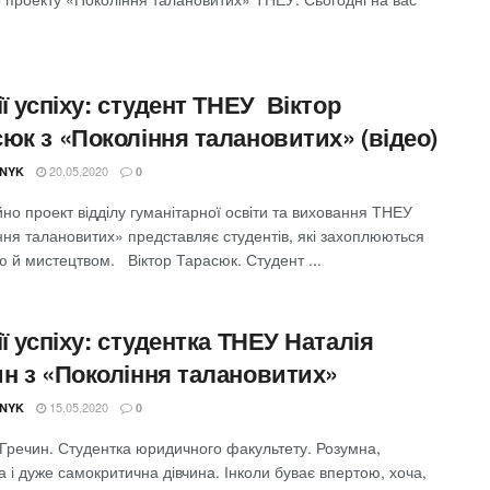
ії успіху: студент ТНЕУ Віктор
юк з «Покоління талановитих» (відео)
20.05.2020
NYK
0
но проект відділу гуманітарної освіти та виховання ТНЕУ
ння талановитих» представляє студентів, які захоплюються
ю й мистецтвом. Віктор Тарасюк. Студент ...
ії успіху: студентка ТНЕУ Наталія
ин з «Покоління талановитих»
15.05.2020
NYK
0
 Гречин. Студентка юридичного факультету. Розумна,
 і дуже самокритична дівчина. Інколи буває впертою, хоча,