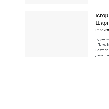
Істор
Шарга
BY
ROVES
Відділ г
«Поколі
найтала
дівчат, т