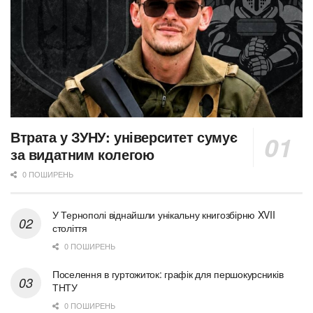
Втрата у ЗУНУ: університет сумує
за видатним колегою
0 ПОШИРЕНЬ
У Тернополі віднайшли унікальну книгозбірню XVII
століття
0 ПОШИРЕНЬ
Поселення в гуртожиток: графік для першокурсників
ТНТУ
0 ПОШИРЕНЬ