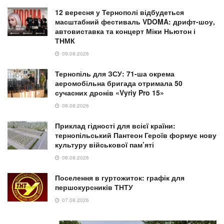
12 вересня у Тернополі відбудеться
масштабний фестиваль VDOMA: дрифт-шоу,
автовиставка та концерт Міки Ньютон і
ТНМК
09.08.2026
Тернопіль для ЗСУ: 71-ша окрема
аеромобільна бригада отримала 50
сучасних дронів «Vyriy Pro 15»
08.08.2026
Приклад гідності для всієї країни:
тернопільський Пантеон Героїв формує нову
культуру військової пам’яті
08.08.2026
Поселення в гуртожиток: графік для
першокурсників ТНТУ
07.08.2026