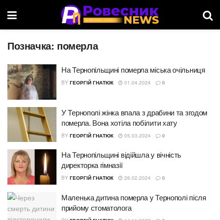
Позначка:
померла
На Тернопільщині померла міська очільниця
BY
ГЕОРГІЙ ГНАТЮК
01.04.2024
0
У Тернополі жінка впала з драбини та згодом
померла. Вона хотіла побілити хату
BY
ГЕОРГІЙ ГНАТЮК
05.03.2024
0
На Тернопільщині відійшла у вічність
директорка гімназії
BY
ГЕОРГІЙ ГНАТЮК
26.02.2024
0
Маленька дитина померла у Тернополі після
прийому стоматолога