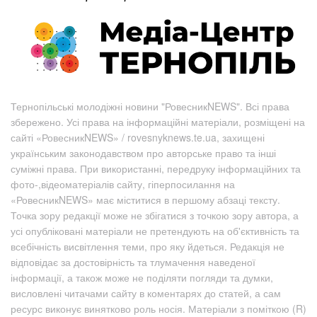
Тернопільські молодіжні новини "РовесникNEWS". Всі права
збережено. Усі права на інформаційні матеріали, розміщені на
сайті «РовесникNEWS» / rovesnyknews.te.ua, захищені
українським законодавством про авторське право та інші
суміжні права. При використанні, передруку інформаційних та
фото-,відеоматеріалів сайту, гіперпосилання на
«РовесникNEWS» має міститися в першому абзаці тексту.
Точка зору редакції може не збігатися з точкою зору автора, а
усі опубліковані матеріали не претендують на об'єктивність та
всебічність висвітлення теми, про яку йдеться. Редакція не
відповідає за достовірність та тлумачення наведеної
інформації, а також може не поділяти погляди та думки,
висловлені читачами сайту в коментарях до статей, а сам
ресурс виконує винятково роль носія. Матеріали з поміткою (R)