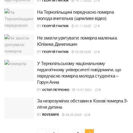
BY
ГЕОРГІЙ ГНАТЮК
14.11.2023
0
На Тернопільщині передчасно померла
молода вчителька (щемливе відео)
BY
ГЕОРГІЙ ГНАТЮК
07.11.2022
0
Не змогли урятувати: померла маленька
Юліанка Данилишин
BY
ГЕОРГІЙ ГНАТЮК
09.08.2022
0
У Тернопільському національному
педагогічному університеті повідомили, що
передчасно померла молода студентка –
Горун Анна
BY
ОСТАП ПЕТРЕНКО
10.07.2021
0
За незрозумілих обставин в Козові померла 3-
літня дитина
BY
ROVESNYK
28.05.2020
0