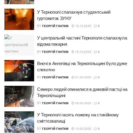
У Тернополі спалахнув студентський
гуртожиток ЗУНУ
BY
ГЕОРГІЙ ГНАТЮК
19.10.2025
0
У центральній частині Тернополя спалахнула
відома пекарня
BY
ГЕОРГІЙ ГНАТЮК
18.10.2025
0
Вночі в Ангелівці на Тернопільщині було дуже
спекотно
BY
ГЕОРГІЙ ГНАТЮК
21.06.2025
0
Семеро людей опинилися в димовій пастці на
Тернопільщині
BY
ГЕОРГІЙ ГНАТЮК
05.06.2025
0
У Тернополі гасять пожежу на стихійному
сміттєзвалищі
BY
ГЕОРГІЙ ГНАТЮК
14.05.2025
0