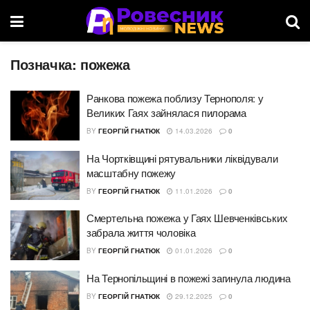
Позначка:
пожежа
Ранкова пожежа поблизу Тернополя: у
Великих Гаях зайнялася пилорама
BY
ГЕОРГІЙ ГНАТЮК
14.03.2026
0
На Чортківщині рятувальники ліквідували
масштабну пожежу
BY
ГЕОРГІЙ ГНАТЮК
11.01.2026
0
Смертельна пожежа у Гаях Шевченківських
забрала життя чоловіка
BY
ГЕОРГІЙ ГНАТЮК
01.01.2026
0
На Тернопільщині в пожежі загинула людина
BY
ГЕОРГІЙ ГНАТЮК
29.12.2025
0