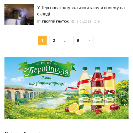
У Тернополі рятувальники гасили пожежу на
складі
BY
ГЕОРГІЙ ГНАТЮК
13.01.2025
0
1
2
…
9