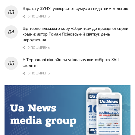
Втрата у ЗУНУ: університет сумує за видатним колегою
0 ПОШИРЕНЬ
Від тернопільського хору «Зоринка» до провідної сцени
країни: актор Роман Ясіновський святкує день
народження
0 ПОШИРЕНЬ
У Тернополі віднайшли унікальну книгозбірню XVII
століття
0 ПОШИРЕНЬ