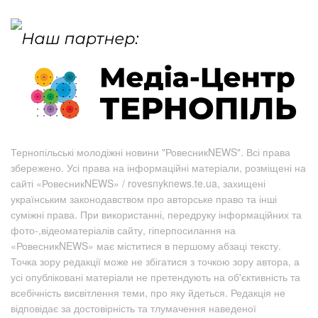
Тернопільські молодіжні новини "РовесникNEWS". Всі права
збережено. Усі права на інформаційні матеріали, розміщені на
сайті «РовесникNEWS» / rovesnyknews.te.ua, захищені
українським законодавством про авторське право та інші
суміжні права. При використанні, передруку інформаційних та
фото-,відеоматеріалів сайту, гіперпосилання на
«РовесникNEWS» має міститися в першому абзаці тексту.
Точка зору редакції може не збігатися з точкою зору автора, а
усі опубліковані матеріали не претендують на об'єктивність та
всебічність висвітлення теми, про яку йдеться. Редакція не
відповідає за достовірність та тлумачення наведеної