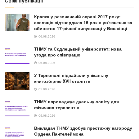
Свіжі публікації
Крапка у резонансній справі 2017 року:
апеляція підтвердила 15 років ув’язнення за
вбивство 17-річної випускниці у Вишнівці
06.08.2026
ТНМУ та Сєдлецький університет: нова
угода про співпрацю
06.08.2026
У Тернополі віднайшли унікальну
книгозбірню XVII століття
05.08.2026
ТНМУ впроваджує дуальну освіту для
фізичних терапевтів
05.08.2026
Викладач ТНМУ здобув престижну нагороду
Ордена Пантелеймона