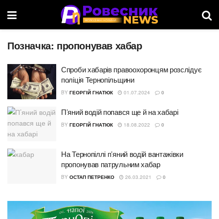
Позначка:
пропонував хабар
Спроби хабарів правоохоронцям розслідує
поліція Тернопільщини
BY
ГЕОРГІЙ ГНАТЮК
01.07.2024
0
П’яний водій попався ще й на хабарі
BY
ГЕОРГІЙ ГНАТЮК
18.08.2022
0
На Тернопіллі п’яний водій вантажівки
пропонував патрульним хабар
BY
ОСТАП ПЕТРЕНКО
26.03.2021
0