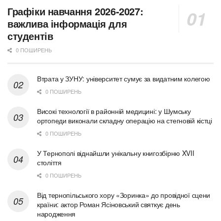
Графіки навчання 2026-2027:
важлива інформація для
студентів
0 ПОШИРЕНЬ
Втрата у ЗУНУ: університет сумує за видатним колегою
0 ПОШИРЕНЬ
Високі технології в районній медицині: у Шумську
ортопеди виконали складну операцію на стегновій кістці
0 ПОШИРЕНЬ
У Тернополі віднайшли унікальну книгозбірню XVII
століття
0 ПОШИРЕНЬ
Від тернопільського хору «Зоринка» до провідної сцени
країни: актор Роман Ясіновський святкує день
народження