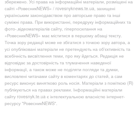
збережено. Усі права на інформаційні матеріали, розміщені на
сайті «РовесникNEWS» / rovesnyknews.te.ua, захищені
українським законодавством про авторське право та інші
суміжні права. При використанні, передруку інформаційних та
фото-,відеоматеріалів сайту, гіперпосилання на
«РовесникNEWS» має міститися в першому абзаці тексту.
Точка зору редакції може не збігатися з точкою зору автора, а
усі опубліковані матеріали не претендують на об'єктивність та
всебічність висвітлення теми, про яку йдеться. Редакція не
відповідає за достовірність та тлумачення наведеної
інформації, а також може не поділяти погляди та думки,
висловлені читачами сайту в коментарях до статей, а сам
ресурс виконує винятково роль носія. Матеріали з поміткою (R)
публікуються на правах реклами. Інформаційні матеріали
сайту rovesnyk.te.ua є інтелектуальною власністю інтернет-
ресурсу "РовесникNEWS".