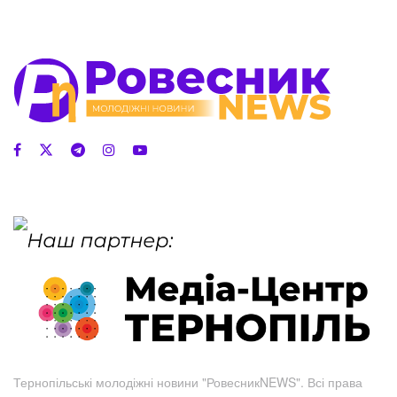
Тернопільські молодіжні новини "РовесникNEWS". Всі права