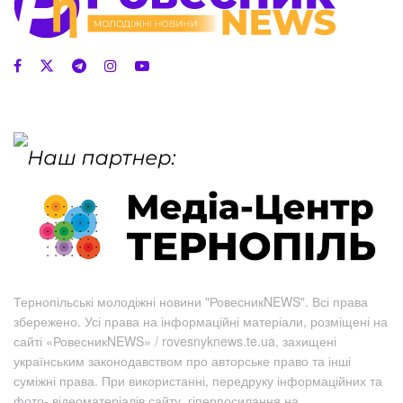
Тернопільські молодіжні новини "РовесникNEWS". Всі права
збережено. Усі права на інформаційні матеріали, розміщені на
сайті «РовесникNEWS» / rovesnyknews.te.ua, захищені
українським законодавством про авторське право та інші
суміжні права. При використанні, передруку інформаційних та
фото-,відеоматеріалів сайту, гіперпосилання на