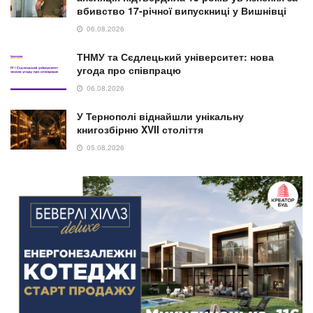
вбивство 17-річної випускниці у Вишнівці
06.08.2026
ТНМУ та Сєдлецький університет: нова
угода про співпрацю
06.08.2026
У Тернополі віднайшли унікальну
книгозбірню XVII століття
05.08.2026