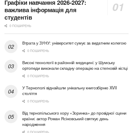
Графіки навчання 2026-2027:
важлива інформація для
студентів
0 ПОШИРЕНЬ
Втрата у ЗУНУ: університет сумує за видатним колегою
0 ПОШИРЕНЬ
Високі технології в районній медицині: у Шумську
ортопеди виконали складну операцію на стегновій кістці
0 ПОШИРЕНЬ
У Тернополі віднайшли унікальну книгозбірню XVII
століття
0 ПОШИРЕНЬ
Від тернопільського хору «Зоринка» до провідної сцени
країни: актор Роман Ясіновський святкує день
народження
0 ПОШИРЕНЬ