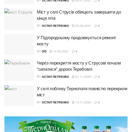
BY
ОСТАП ПЕТРЕНКО
25.07.2021
0
Міст у селі Струсів обіяцють завершити до
кінця літа
BY
ОСТАП ПЕТРЕНКО
20.06.2021
0
У Підгородньому продовжується ремонт
мосту
BY
OG
14.05.2021
0
Через перекриття мосту у Струсові почали
“сипатися” дороги Теребовлі
BY
ОСТАП ПЕТРЕНКО
21.11.2020
0
У селі поблизу Тернополя повністю перекрили
міст
BY
ОСТАП ПЕТРЕНКО
14.11.2020
0