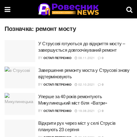
Позначка:
ремонт мосту
У Струсові готуються до відкриття мосту –
завершується довгоочікуваний ремонт
BY
ОСТАП ПЕТРЕНКО
08.11.2021
0
Завершення ремонту моста у Струсові знову
відтерміновують
BY
ОСТАП ПЕТРЕНКО
02.10.2021
0
Уперше за 40 років ремонтують
Микулинецький міст біля «Ватри»
BY
ОСТАП ПЕТРЕНКО
19.08.2021
0
Відкрити рух через міст у селі Струсів
планують 23 серпня