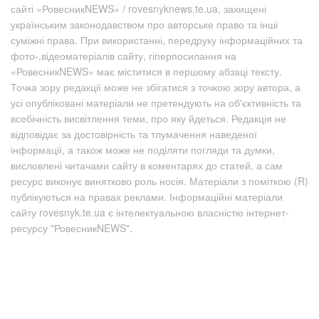
сайті «РовесникNEWS» / rovesnyknews.te.ua, захищені
українським законодавством про авторське право та інші
суміжні права. При використанні, передруку інформаційних та
фото-,відеоматеріалів сайту, гіперпосилання на
«РовесникNEWS» має міститися в першому абзаці тексту.
Точка зору редакції може не збігатися з точкою зору автора, а
усі опубліковані матеріали не претендують на об'єктивність та
всебічність висвітлення теми, про яку йдеться. Редакція не
відповідає за достовірність та тлумачення наведеної
інформації, а також може не поділяти погляди та думки,
висловлені читачами сайту в коментарях до статей, а сам
ресурс виконує винятково роль носія. Матеріали з поміткою (R)
публікуються на правах реклами. Інформаційні матеріали
сайту rovesnyk.te.ua є інтелектуальною власністю інтернет-
ресурсу "РовесникNEWS".