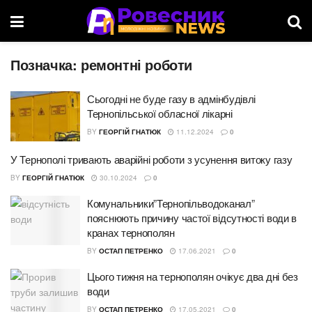
Позначка:
ремонтні роботи
Сьогодні не буде газу в адмінбудівлі
Тернопільської обласної лікарні
BY
ГЕОРГІЙ ГНАТЮК
11.12.2024
0
У Тернополі тривають аварійні роботи з усунення витоку газу
BY
ГЕОРГІЙ ГНАТЮК
30.10.2024
0
Комунальники”Тернопільводоканал”
пояснюють причину частої відсутності води в
кранах тернополян
BY
ОСТАП ПЕТРЕНКО
17.06.2021
0
Цього тижня на тернополян очікує два дні без
води
BY
ОСТАП ПЕТРЕНКО
17.05.2021
0