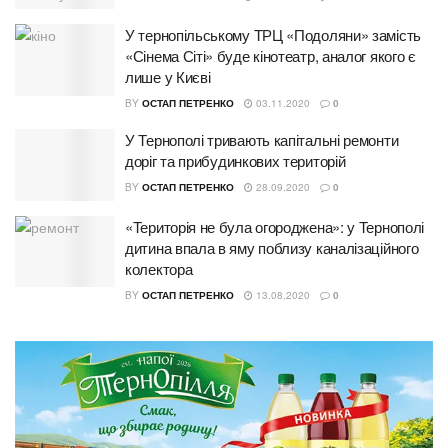
У тернопільському ТРЦ «Подоляни» замість
«Сінема Сіті» буде кінотеатр, аналог якого є
лише у Києві
BY
ОСТАП ПЕТРЕНКО
03.11.2020
0
У Тернополі тривають капітальні ремонти
доріг та прибудинкових територій
BY
ОСТАП ПЕТРЕНКО
28.09.2020
0
«Територія не була огороджена»: у Тернополі
дитина впала в яму поблизу каналізаційного
колектора
BY
ОСТАП ПЕТРЕНКО
13.08.2020
0