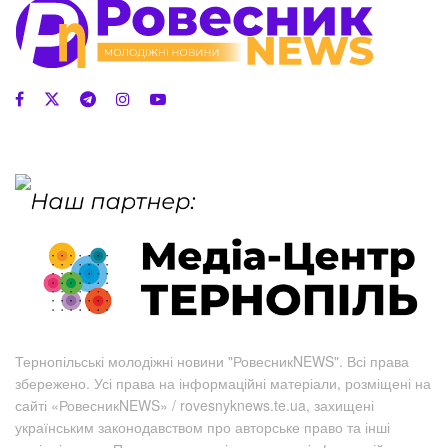
Тернопільські молодіжні новини "РовесникNEWS". Всі права
збережено. Усі права на інформаційні матеріали, розміщені на
сайті «РовесникNEWS» / rovesnyknews.te.ua, захищені
українським законодавством про авторське право та інші