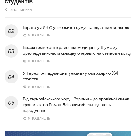
студентів
0 ПОШИРЕНЬ
Втрата у ЗУНУ: університет сумує за видатним колегою
0 ПОШИРЕНЬ
Високі технології в районній медицині: у Шумську
ортопеди виконали складну операцію на стегновій кістці
0 ПОШИРЕНЬ
У Тернополі віднайшли унікальну книгозбірню XVII
століття
0 ПОШИРЕНЬ
Від тернопільського хору «Зоринка» до провідної сцени
країни: актор Роман Ясіновський святкує день
народження
0 ПОШИРЕНЬ