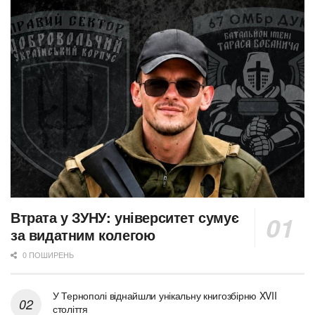
Втрата у ЗУНУ: університет сумує
за видатним колегою
0 ПОШИРЕНЬ
У Тернополі віднайшли унікальну книгозбірню XVII
століття