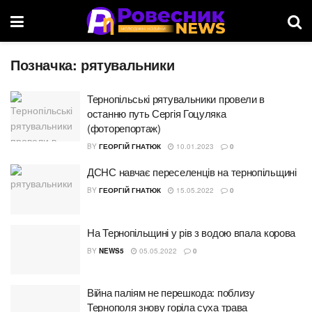
Позначка:
рятувальники
Тернопільські рятувальники провели в
останню путь Сергія Гоцуляка
(фоторепортаж)
BY
ГЕОРГІЙ ГНАТЮК
10.01.2023
0
ДСНС навчає переселенців на тернопільщині
BY
ГЕОРГІЙ ГНАТЮК
15.05.2022
0
На Тернопільщині у рів з водою впала корова
BY
NEWS5
05.05.2022
0
Війна паліям не перешкода: поблизу
Тернополя знову горіла суха трава