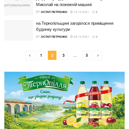
Миколай на пожежній машині
BY
ОСТАП ПЕТРЕНКО
19.12.2021
0
на Тернопільщині загорілося приміщення
будинку культури
BY
ОСТАП ПЕТРЕНКО
08.12.2021
0
1
2
3
…
5