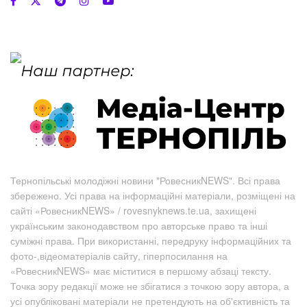
Тернопільські молодіжні новини "РовесникNEWS". Всі права
збережено. Усі права на інформаційні матеріали, розміщені на
сайті «РовесникNEWS» / rovesnyknews.te.ua, захищені
українським законодавством про авторське право та інші
суміжні права. При використанні, передруку інформаційних та
фото-,відеоматеріалів сайту, гіперпосилання на
«РовесникNEWS» має міститися в першому абзаці тексту.
Точка зору редакції може не збігатися з точкою зору автора, а
усі опубліковані матеріали не претендують на об'єктивність та