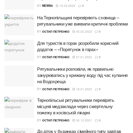
BY
NEWS5
15.03.2022
0
На Тернопільщині перевіряють сховища –
рятувальники уже виявили критичні проблеми
BY
ОСТАП ПЕТРЕНКО
05.02.2022
0
Для туристів в горах розробили корисний
додаток – «Порятунок в горах»
BY
ОСТАП ПЕТРЕНКО
27.01.2022
0
Рятувальники розповіли, як правильно
занурюватись у крижану воду під час купання
на Водохреща
BY
ОСТАП ПЕТРЕНКО
18.01.2022
0
Тернопільські рятувальники перевірять
місцеві медзаклади через смертельну
пожежу в косівській лікарні
BY
ОСТАП ПЕТРЕНКО
30.12.2021
0
До діток у будинках сімейного типу завітав