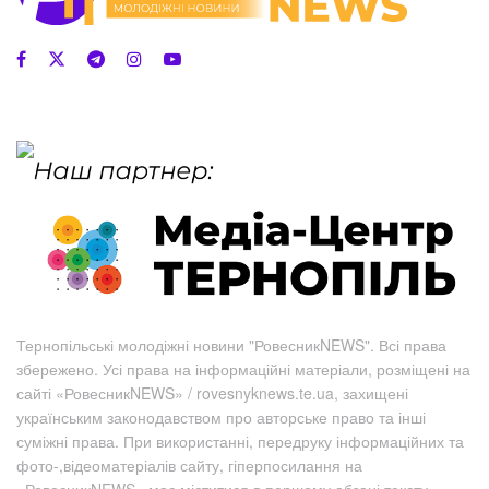
Тернопільські молодіжні новини "РовесникNEWS". Всі права
збережено. Усі права на інформаційні матеріали, розміщені на
сайті «РовесникNEWS» / rovesnyknews.te.ua, захищені
українським законодавством про авторське право та інші
суміжні права. При використанні, передруку інформаційних та
фото-,відеоматеріалів сайту, гіперпосилання на