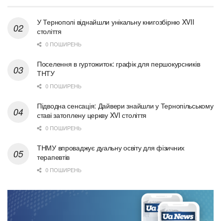
У Тернополі віднайшли унікальну книгозбірню XVII
століття
0 ПОШИРЕНЬ
Поселення в гуртожиток: графік для першокурсників
ТНТУ
0 ПОШИРЕНЬ
Підводна сенсація: Дайвери знайшли у Тернопільському
ставі затоплену церкву XVI століття
0 ПОШИРЕНЬ
ТНМУ впроваджує дуальну освіту для фізичних
терапевтів
0 ПОШИРЕНЬ