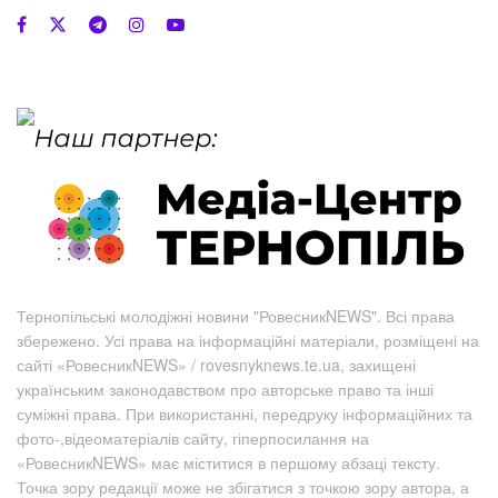
Тернопільські молодіжні новини "РовесникNEWS". Всі права
збережено. Усі права на інформаційні матеріали, розміщені на
сайті «РовесникNEWS» / rovesnyknews.te.ua, захищені
українським законодавством про авторське право та інші
суміжні права. При використанні, передруку інформаційних та
фото-,відеоматеріалів сайту, гіперпосилання на
«РовесникNEWS» має міститися в першому абзаці тексту.
Точка зору редакції може не збігатися з точкою зору автора, а