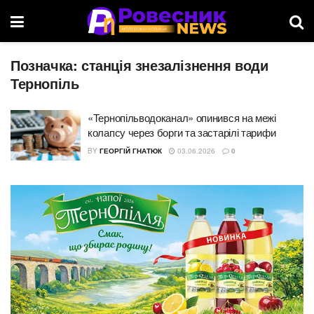
Позначка:
станція знезалізнення води
Тернопіль
«Тернопільводоканал» опинився на межі
колапсу через борги та застарілі тарифи
BY
ГЕОРГІЙ ГНАТЮК
03.06.2026
0