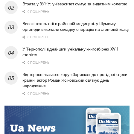
Втрата у ЗУНУ: університет сумує за видатним колегою
0 ПОШИРЕНЬ
Високі технології в районній медицині: у Шумську
ортопеди виконали складну операцію на стегновій кістці
0 ПОШИРЕНЬ
У Тернополі віднайшли унікальну книгозбірню XVII
століття
0 ПОШИРЕНЬ
Від тернопільського хору «Зоринка» до провідної сцени
країни: актор Роман Ясіновський святкує день
народження
0 ПОШИРЕНЬ