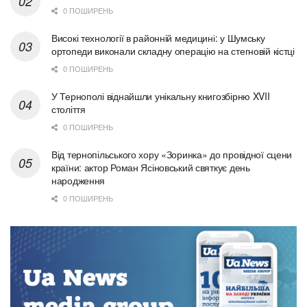
0 ПОШИРЕНЬ
Високі технології в районній медицині: у Шумську
ортопеди виконали складну операцію на стегновій кістці
0 ПОШИРЕНЬ
У Тернополі віднайшли унікальну книгозбірню XVII
століття
0 ПОШИРЕНЬ
Від тернопільського хору «Зоринка» до провідної сцени
країни: актор Роман Ясіновський святкує день
народження
0 ПОШИРЕНЬ