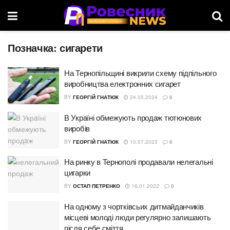
Позначка:
сигарети
На Тернопільщині викрили схему підпільного
виробництва електронних сигарет
BY
ГЕОРГІЙ ГНАТЮК
24.05.2024
0
В Укрaїні обмежують продaж тютюнових
виробів
BY
ГЕОРГІЙ ГНАТЮК
10.07.2023
0
На ринку в Тернополі продавали нелегальні
цигарки
BY
ОСТАП ПЕТРЕНКО
16.01.2022
0
На одному з чортківсьих дитмайданчиків
місцеві молоді люди регулярно залишають
після себе сміття