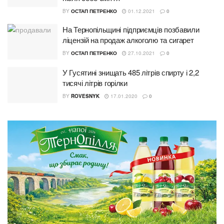
BY
ОСТАП ПЕТРЕНКО
01.12.2021
0
На Тернопільщині підприємців позбавили
ліцензій на продаж алкоголю та сигарет
BY
ОСТАП ПЕТРЕНКО
27.10.2021
0
У Гусятині знищать 485 літрів спирту і 2,2
тисячі літрів горілки
BY
ROVESNYK
17.01.2020
0