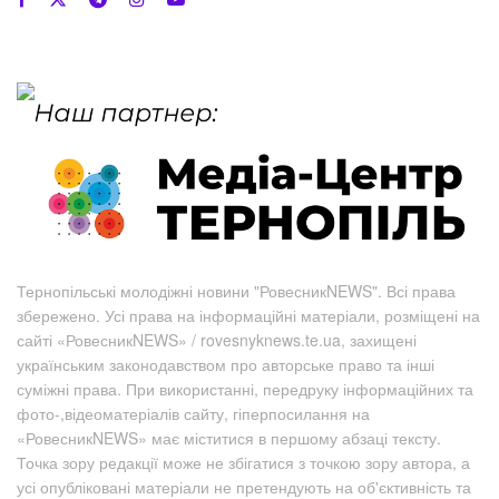
Тернопільські молодіжні новини "РовесникNEWS". Всі права
збережено. Усі права на інформаційні матеріали, розміщені на
сайті «РовесникNEWS» / rovesnyknews.te.ua, захищені
українським законодавством про авторське право та інші
суміжні права. При використанні, передруку інформаційних та
фото-,відеоматеріалів сайту, гіперпосилання на
«РовесникNEWS» має міститися в першому абзаці тексту.
Точка зору редакції може не збігатися з точкою зору автора, а
усі опубліковані матеріали не претендують на об'єктивність та