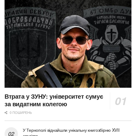
Втрата у ЗУНУ: університет сумує
за видатним колегою
0 ПОШИРЕНЬ
У Тернополі віднайшли унікальну книгозбірню XVII
століття