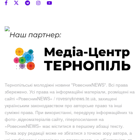
Тернопільські молодіжні новини "РовесникNEWS". Всі права
збережено. Усі права на інформаційні матеріали, розміщені на
сайті «РовесникNEWS» / rovesnyknews.te.ua, захищені
українським законодавством про авторське право та інші
суміжні права. При використанні, передруку інформаційних та
фото-,відеоматеріалів сайту, гіперпосилання на
«РовесникNEWS» має міститися в першому абзаці тексту.
Точка зору редакції може не збігатися з точкою зору автора, а
усі опубліковані матеріали не претендують на об'єктивність та