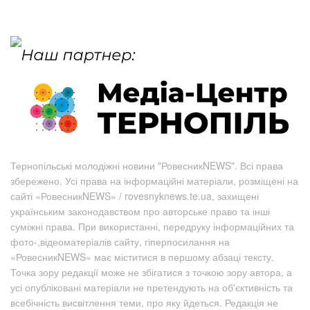
Тернопільські молодіжні новини "РовесникNEWS". Всі права
збережено. Усі права на інформаційні матеріали, розміщені на
сайті «РовесникNEWS» / rovesnyknews.te.ua, захищені
українським законодавством про авторське право та інші
суміжні права. При використанні, передруку інформаційних та
фото-,відеоматеріалів сайту, гіперпосилання на
«РовесникNEWS» має міститися в першому абзаці тексту.
Точка зору редакції може не збігатися з точкою зору автора, а
усі опубліковані матеріали не претендують на об'єктивність та
всебічність висвітлення теми, про яку йдеться. Редакція не