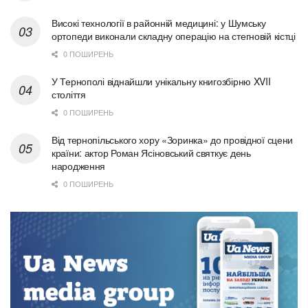
Високі технології в районній медицині: у Шумську
ортопеди виконали складну операцію на стегновій кістці
0 ПОШИРЕНЬ
У Тернополі віднайшли унікальну книгозбірню XVII
століття
0 ПОШИРЕНЬ
Від тернопільського хору «Зоринка» до провідної сцени
країни: актор Роман Ясіновський святкує день
народження
0 ПОШИРЕНЬ