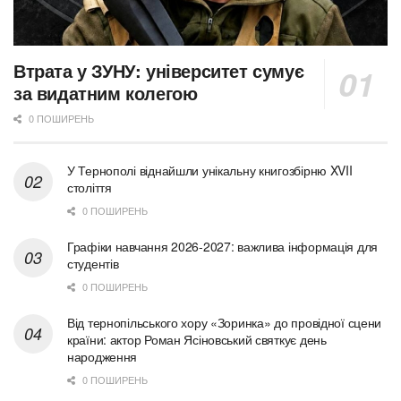
Втрата у ЗУНУ: університет сумує
за видатним колегою
0 ПОШИРЕНЬ
У Тернополі віднайшли унікальну книгозбірню XVII
століття
0 ПОШИРЕНЬ
Графіки навчання 2026-2027: важлива інформація для
студентів
0 ПОШИРЕНЬ
Від тернопільського хору «Зоринка» до провідної сцени
країни: актор Роман Ясіновський святкує день
народження
0 ПОШИРЕНЬ