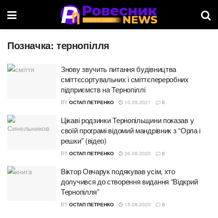
Позначка:
тернопілля
Знову звучить питання будівництва
сміттєсортувальних і сміттєпереробних
підприємств на Тернопіллі
BY
ОСТАП ПЕТРЕНКО
10.09.2021
0
Цікаві родзинки Тернопільщини показав у
своїй програмі відомий мандрівник з “Орла і
решки” (відео)
BY
ОСТАП ПЕТРЕНКО
26.08.2020
0
Віктор Овчарук подякував усім, хто
долучився до створення видання “Відкрий
Тернопілля”
BY
ОСТАП ПЕТРЕНКО
15.08.2020
0