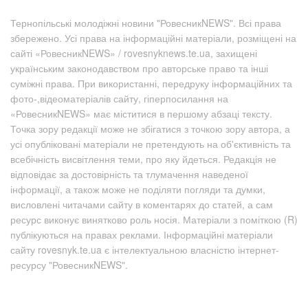
Тернопільські молодіжні новини "РовесникNEWS". Всі права
збережено. Усі права на інформаційні матеріали, розміщені на
сайті «РовесникNEWS» / rovesnyknews.te.ua, захищені
українським законодавством про авторське право та інші
суміжні права. При використанні, передруку інформаційних та
фото-,відеоматеріалів сайту, гіперпосилання на
«РовесникNEWS» має міститися в першому абзаці тексту.
Точка зору редакції може не збігатися з точкою зору автора, а
усі опубліковані матеріали не претендують на об'єктивність та
всебічність висвітлення теми, про яку йдеться. Редакція не
відповідає за достовірність та тлумачення наведеної
інформації, а також може не поділяти погляди та думки,
висловлені читачами сайту в коментарях до статей, а сам
ресурс виконує винятково роль носія. Матеріали з поміткою (R)
публікуються на правах реклами. Інформаційні матеріали
сайту rovesnyk.te.ua є інтелектуальною власністю інтернет-
ресурсу "РовесникNEWS".