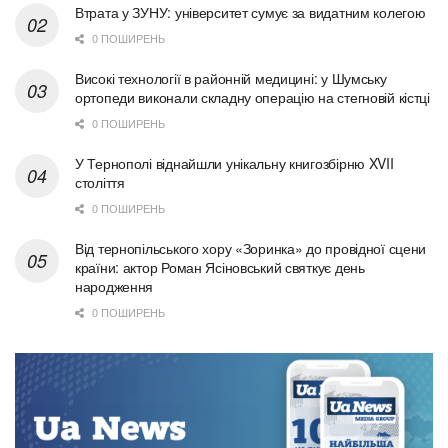
Втрата у ЗУНУ: університет сумує за видатним колегою
0 ПОШИРЕНЬ
Високі технології в районній медицині: у Шумську
ортопеди виконали складну операцію на стегновій кістці
0 ПОШИРЕНЬ
У Тернополі віднайшли унікальну книгозбірню XVII
століття
0 ПОШИРЕНЬ
Від тернопільського хору «Зоринка» до провідної сцени
країни: актор Роман Ясіновський святкує день
народження
0 ПОШИРЕНЬ