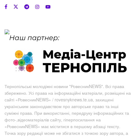
Тернопільські молодіжні новини "РовесникNEWS". Всі права
збережено. Усі права на інформаційні матеріали, розміщені на
сайті «РовесникNEWS» / rovesnyknews.te.ua, захищені
українським законодавством про авторське право та інші
суміжні права. При використанні, передруку інформаційних та
фото-,відеоматеріалів сайту, гіперпосилання на
«РовесникNEWS» має міститися в першому абзаці тексту.
Точка зору редакції може не збігатися з точкою зору автора, а