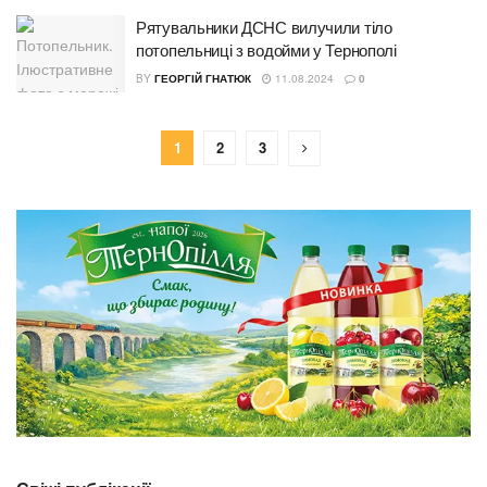
Рятувальники ДСНС вилучили тіло
потопельниці з водойми у Тернополі
BY
ГЕОРГІЙ ГНАТЮК
11.08.2024
0
1
2
3