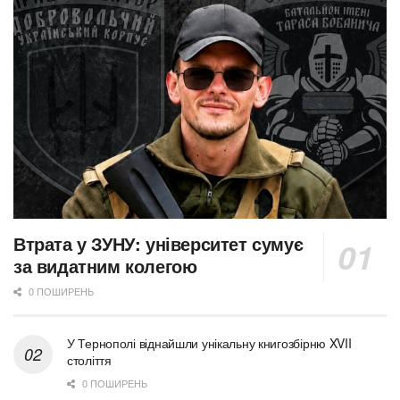
Втрата у ЗУНУ: університет сумує
за видатним колегою
0 ПОШИРЕНЬ
У Тернополі віднайшли унікальну книгозбірню XVII
століття
0 ПОШИРЕНЬ