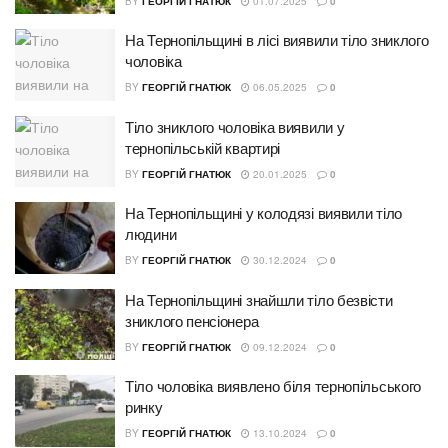
BY
ГЕОРГІЙ ГНАТЮК
01.07.2025
0
На Тернопільщині в лісі виявили тіло зниклого
чоловіка
BY
ГЕОРГІЙ ГНАТЮК
06.05.2025
0
Тіло зниклого чоловіка виявили у
тернопільській квартирі
BY
ГЕОРГІЙ ГНАТЮК
20.01.2025
0
На Тернопільщині у колодязі виявили тіло
людини
BY
ГЕОРГІЙ ГНАТЮК
30.12.2024
0
На Тернопільщині знайшли тіло безвісти
зниклого пенсіонера
BY
ГЕОРГІЙ ГНАТЮК
09.12.2024
0
Тіло чоловіка виявлено біля тернопільського
ринку
BY
ГЕОРГІЙ ГНАТЮК
13.10.2024
0