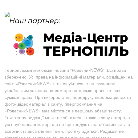
Тернопільські молодіжні новини "РовесникNEWS". Всі права
збережено. Усі права на інформаційні матеріали, розміщені на
сайті «РовесникNEWS» / rovesnyknews.te.ua, захищені
українським законодавством про авторське право та інші
суміжні права. При використанні, передруку інформаційних та
фото-,відеоматеріалів сайту, гіперпосилання на
«РовесникNEWS» має міститися в першому абзаці тексту.
Точка зору редакції може не збігатися з точкою зору автора, а
усі опубліковані матеріали не претендують на об'єктивність та
всебічність висвітлення теми, про яку йдеться. Редакція не
відповідає за достовірність та тлумачення наведеної