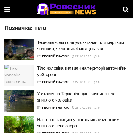
Позначка:
тіло
Тернопільські поліцейські знайшли мертвим
чоловіка, який зник 4 місяці назад
BY
ГЕОРГІЙ ГНАТЮК
27.10.2025
0
Тіло чоловіка виявили на території автомийки
у Зборові
BY
ГЕОРГІЙ ГНАТЮК
22.10.2025
0
У ставку на Тернопільщині виявили тіло
зниклого чоловіка
BY
ГЕОРГІЙ ГНАТЮК
28.07.2025
0
На Тернопільщині у ріці знайшли мертвим
зниклого пенсіонера