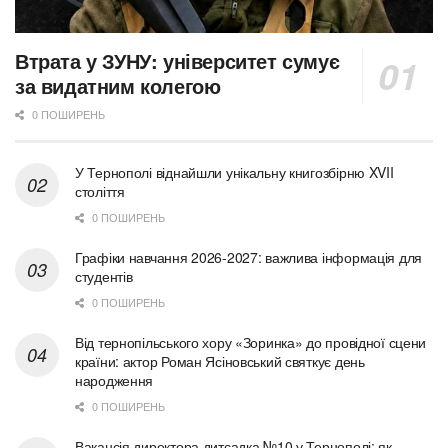
Втрата у ЗУНУ: університет сумує
за видатним колегою
0 ПОШИРЕНЬ
У Тернополі віднайшли унікальну книгозбірню XVII
століття
0 ПОШИРЕНЬ
Графіки навчання 2026-2027: важлива інформація для
студентів
0 ПОШИРЕНЬ
Від тернопільського хору «Зоринка» до провідної сцени
країни: актор Роман Ясіновський святкує день
народження
0 ПОШИРЕНЬ
Вакансія директора дитсадка №10 у Тернополі: як