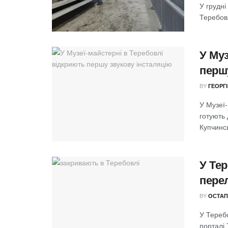
У грудні
Теребовл
У Муз
перш
BY
ГЕОРГ
У Музеї
готують 
Купчинсь
У Те
пере
BY
ОСТАП
У Тереб
порталі 