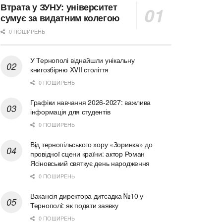
Втрата у ЗУНУ: університет
сумує за видатним колегою
0 ПОШИРЕНЬ
У Тернополі віднайшли унікальну
книгозбірню XVII століття
0 ПОШИРЕНЬ
Графіки навчання 2026-2027: важлива
інформація для студентів
0 ПОШИРЕНЬ
Від тернопільського хору «Зоринка» до
провідної сцени країни: актор Роман
Ясіновський святкує день народження
0 ПОШИРЕНЬ
Вакансія директора дитсадка №10 у
Тернополі: як подати заявку
0 ПОШИРЕНЬ