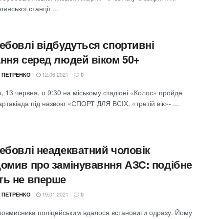
янської станції ...
ребовлі відбудуться спортивні
ання серед людей віком 50+
12.06.2021
 ПЕТРЕНКО
0
, 13 червня, о 9:30 на міському стадіоні «Колос» пройде
артакіада під назвою «СПОРТ ДЛЯ ВСІХ. «третій вік»- ...
ребовлі неадекватний чоловік
домив про замінувавння АЗС: подібне
ть не вперше
19.01.2021
 ПЕТРЕНКО
0
ловмисника поліцейським вдалося встановити одразу. Йому