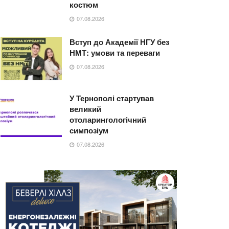
костюм
07.08.2026
Вступ до Академії НГУ без
НМТ: умови та переваги
07.08.2026
У Тернополі стартував
великий
отоларингологічний
симпозіум
07.08.2026