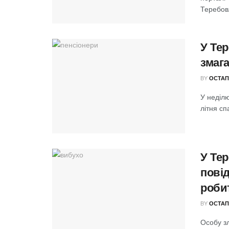
Теребовл
У Те
змаг
BY
ОСТАП
У неділю
літня сп
У Те
пові
роби
BY
ОСТАП
Особу з