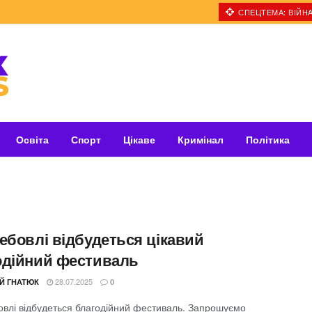
СПЕЦТЕМА: ВІЙНА
Освіта
Спорт
Цікаве
Кримінал
Політика
ребовлі відбудеться цікавий
одійний фестиваль
28.07.2025
ІЙ ГНАТЮК
0
овлі відбудеться благодійний фестиваль. Запрошуємо