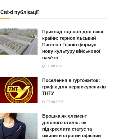
Свіжі публікації
Приклад гідності для всієї
країни: тернопільський
Пантеон Героїв формує
нову культуру військової
пам’яті
08.08.2026
Поселення в гуртожиток:
графік для першокурсників
ТНТУ
07.08.2026
Брошка як елемент
ділового стилю: як
підкреслити статус та
оживити строгий офісний