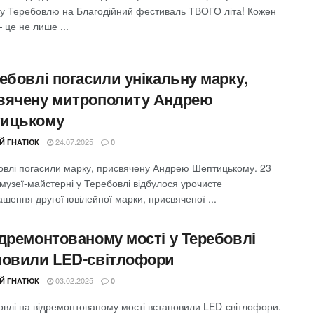
и у Теребовлю на Благодійний фестиваль ТВОГО літа! Кожен
 це не лише ...
ебовлі погасили унікальну марку,
вячену митрополиту Андрею
ицькому
24.07.2025
ІЙ ГНАТЮК
0
овлі погасили марку, присвячену Андрею Шептицькому. 23
музеї-майстерні у Теребовлі відбулося урочисте
шення другої ювілейної марки, присвяченої ...
ідремонтованому мості у Теребовлі
новили LED-світлофори
03.02.2025
ІЙ ГНАТЮК
0
овлі на відремонтованому мості встановили LED-світлофори.