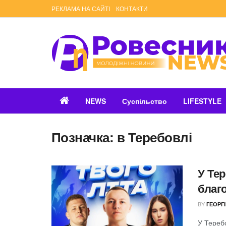
РЕКЛАМА НА САЙТІ
КОНТАКТИ
NEWS
Суспільство
LIFESTYLE
Позначка:
в Теребовлі
У Те
благ
BY
ГЕОРГ
У Тереб