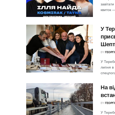
завітат
квиток —
У Тер
прис
Шепт
BY
ГЕОРГ
У Тереб
липня в 
спецпога
На в
вста
BY
ГЕОРГ
У Тереб