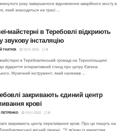
 минулого року завершилося відновлення аварійного мосту в
і, який знаходиться на трасі ...
еї-майстерні в Теребовлі відкриють
у звукову інсталяцію
18.01.2023
ІЙ ГНАТЮК
0
-майстерні в Теребовлянській громаді на Тернопільщині
до відкриття інтерактивний стенд про цитру Євгена
кого. Музичний інструмент, який належав ...
ребовлі закривають єдиний центр
ливання крові
19.01.2022
 ПЕТРЕНКО
0
овлі закривають центр переливання крові. Про це пишуть на
Теребовлянської міській лікарні. "У зв'язку із закриттям