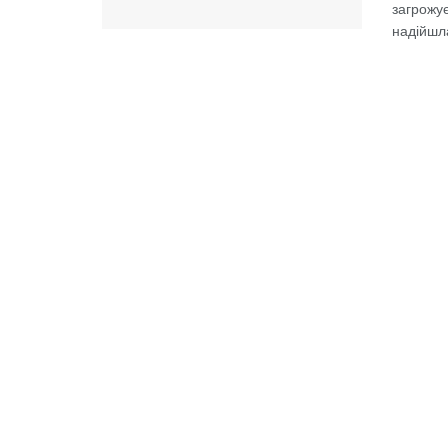
загрожує
надійшла