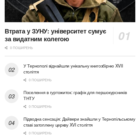
Втрата у ЗУНУ: університет сумує
за видатним колегою
0 ПОШИРЕНЬ
У Тернополі віднайшли унікальну книгозбірню XVII
століття
0 ПОШИРЕНЬ
Поселення в гуртожиток: графік для першокурсників
ТНТУ
0 ПОШИРЕНЬ
Підводна сенсація: Дайвери знайшли у Тернопільському
ставі затоплену церкву XVI століття
0 ПОШИРЕНЬ