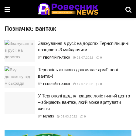
Позначка:
вантаж
Зважування в русі: на дорогах Тернопільщині
працюють 3 майданчики
BY
ГЕОРГІЙ ГНАТЮК
23.07.2022
0
Тернопіль активно допомагає армії: нові
вантажі
BY
ГЕОРГІЙ ГНАТЮК
17.07.2022
0
У Тернополі щодня працює логістичний центр
– збирають вантаж, який може врятувати
життя
BY
NEWS3
08.03.2022
0