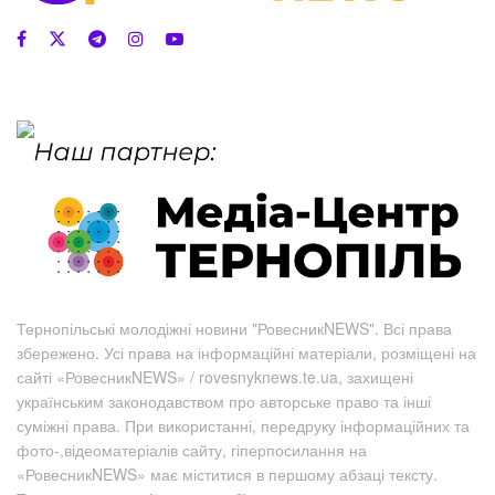
Тернопільські молодіжні новини "РовесникNEWS". Всі права
збережено. Усі права на інформаційні матеріали, розміщені на
сайті «РовесникNEWS» / rovesnyknews.te.ua, захищені
українським законодавством про авторське право та інші
суміжні права. При використанні, передруку інформаційних та
фото-,відеоматеріалів сайту, гіперпосилання на
«РовесникNEWS» має міститися в першому абзаці тексту.