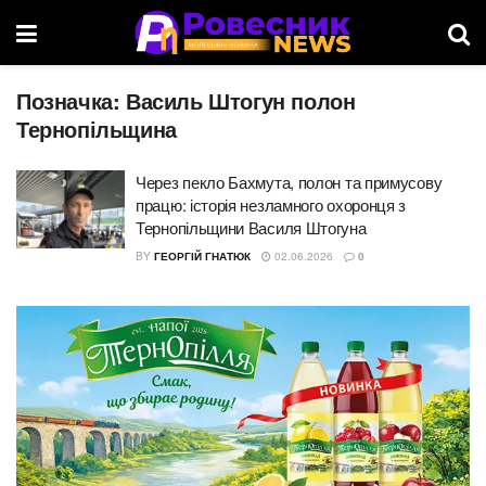
Позначка:
Василь Штогун полон
Тернопільщина
Через пекло Бахмута, полон та примусову
працю: історія незламного охоронця з
Тернопільщини Василя Штогуна
BY
ГЕОРГІЙ ГНАТЮК
02.06.2026
0