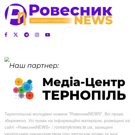
Тернопільські молодіжні новини "РовесникNEWS". Всі права
збережено. Усі права на інформаційні матеріали, розміщені на
сайті «РовесникNEWS» / rovesnyknews.te.ua, захищені
українським законодавством про авторське право та інші