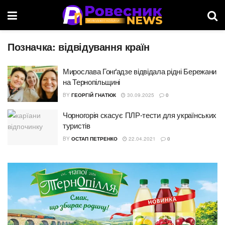
Позначка:
відвідування країн
Мирослава Гонґадзе відвідала рідні Бережани
на Тернопільщині
BY
ГЕОРГІЙ ГНАТЮК
30.09.2025
0
Чорногорія скасує ПЛР-тести для українських
туристів
BY
ОСТАП ПЕТРЕНКО
22.04.2021
0