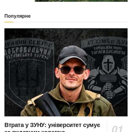
Популярне
Втрата у ЗУНУ: університет сумує
за видатним колегою