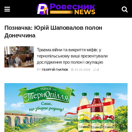
Позначка:
Юрій Шаповалов полон
Донеччина
Травма війни та викриття міфів: у
тернопільському виші презентували
дослідження про полон і окупацію
BY
ГЕОРГІЙ ГНАТЮК
23.05.2026
0