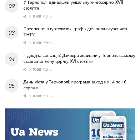
У Тернополі віднайшли унікальну книгозбірню XVII
століття
0 ПОШИРЕНЬ
Поселення в гуртожиток: графік для першокурсників
ТНТУ
0 ПОШИРЕНЬ
Підводна сенсація: Дайвери знайшли у Тернопільському
ставі затоплену церкву XVI століття
0 ПОШИРЕНЬ
День міста у Тернополі: програма заходів з 14 по 16
серпня
0 ПОШИРЕНЬ