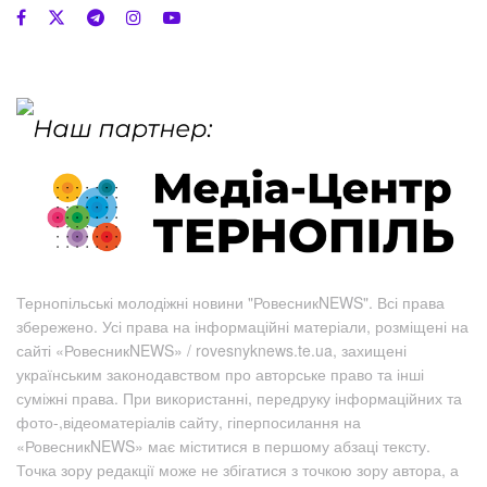
Тернопільські молодіжні новини "РовесникNEWS". Всі права
збережено. Усі права на інформаційні матеріали, розміщені на
сайті «РовесникNEWS» / rovesnyknews.te.ua, захищені
українським законодавством про авторське право та інші
суміжні права. При використанні, передруку інформаційних та
фото-,відеоматеріалів сайту, гіперпосилання на
«РовесникNEWS» має міститися в першому абзаці тексту.
Точка зору редакції може не збігатися з точкою зору автора, а