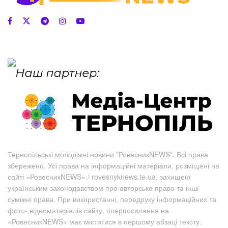
Тернопільські молодіжні новини "РовесникNEWS". Всі права
збережено. Усі права на інформаційні матеріали, розміщені на
сайті «РовесникNEWS» / rovesnyknews.te.ua, захищені
українським законодавством про авторське право та інші
суміжні права. При використанні, передруку інформаційних та
фото-,відеоматеріалів сайту, гіперпосилання на
«РовесникNEWS» має міститися в першому абзаці тексту.