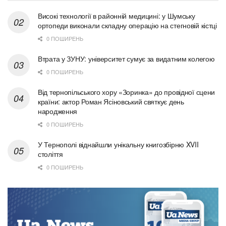
Високі технології в районній медицині: у Шумську
ортопеди виконали складну операцію на стегновій кістці
0 ПОШИРЕНЬ
Втрата у ЗУНУ: університет сумує за видатним колегою
0 ПОШИРЕНЬ
Від тернопільського хору «Зоринка» до провідної сцени
країни: актор Роман Ясіновський святкує день
народження
0 ПОШИРЕНЬ
У Тернополі віднайшли унікальну книгозбірню XVII
століття
0 ПОШИРЕНЬ