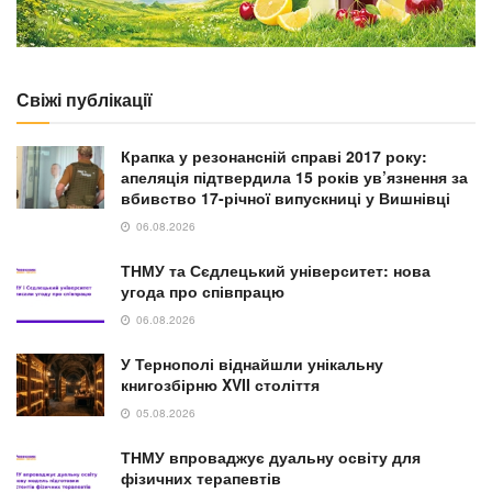
Свіжі публікації
Крапка у резонансній справі 2017 року:
апеляція підтвердила 15 років ув’язнення за
вбивство 17-річної випускниці у Вишнівці
06.08.2026
ТНМУ та Сєдлецький університет: нова
угода про співпрацю
06.08.2026
У Тернополі віднайшли унікальну
книгозбірню XVII століття
05.08.2026
ТНМУ впроваджує дуальну освіту для
фізичних терапевтів