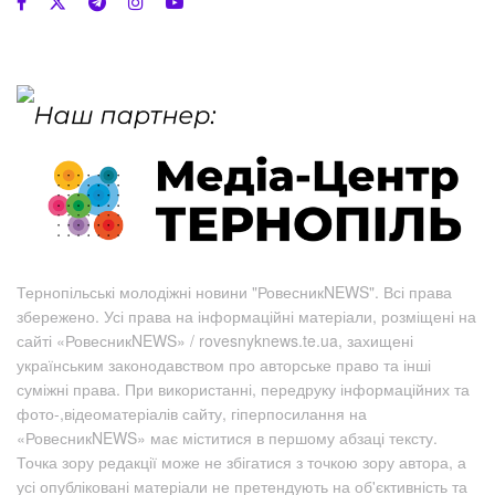
Тернопільські молодіжні новини "РовесникNEWS". Всі права
збережено. Усі права на інформаційні матеріали, розміщені на
сайті «РовесникNEWS» / rovesnyknews.te.ua, захищені
українським законодавством про авторське право та інші
суміжні права. При використанні, передруку інформаційних та
фото-,відеоматеріалів сайту, гіперпосилання на
«РовесникNEWS» має міститися в першому абзаці тексту.
Точка зору редакції може не збігатися з точкою зору автора, а
усі опубліковані матеріали не претендують на об'єктивність та