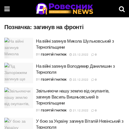
Позначка:
загинув на фронті
На війні загинув Микола Шульковський з
Тернопільщини
BY
ГЕОРГІЙ ГНАТЮК
23.12.2022
0
На війні загинув Володимир Данилишин з
Тернополя
BY
ГЕОРГІЙ ГНАТЮК
22.12.2022
0
Звільняючи нашу землю від окупантів,
загинув Василь Вишньовський із
Тернопільщини
BY
ГЕОРГІЙ ГНАТЮК
21.12.2022
0
У бою за Україну загинув Віталій Невінський з
Тернополя