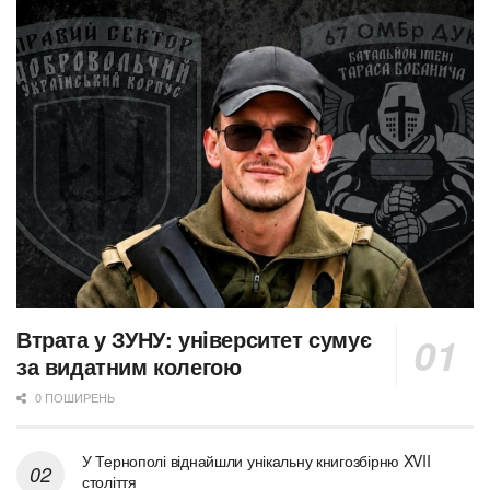
Втрата у ЗУНУ: університет сумує
за видатним колегою
0 ПОШИРЕНЬ
У Тернополі віднайшли унікальну книгозбірню XVII
століття