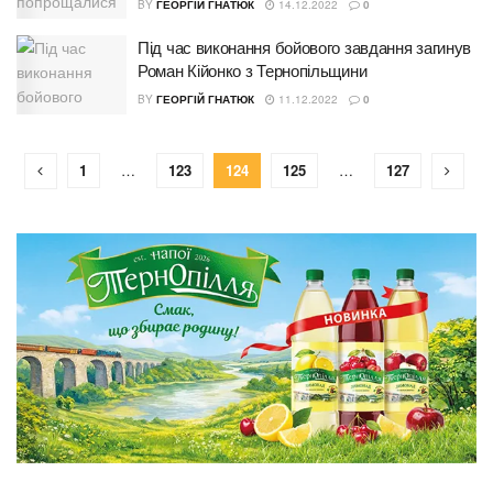
BY
ГЕОРГІЙ ГНАТЮК
14.12.2022
0
Під час виконання бойового завдання загинув
Роман Кійонко з Тернопільщини
BY
ГЕОРГІЙ ГНАТЮК
11.12.2022
0
1
…
123
124
125
…
127