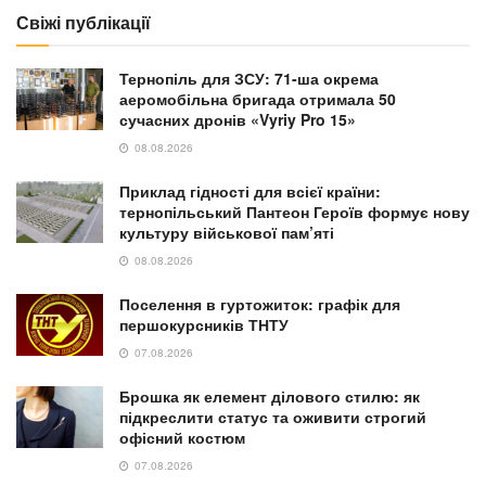
Свіжі публікації
Тернопіль для ЗСУ: 71-ша окрема
аеромобільна бригада отримала 50
сучасних дронів «Vyriy Pro 15»
08.08.2026
Приклад гідності для всієї країни:
тернопільський Пантеон Героїв формує нову
культуру військової пам’яті
08.08.2026
Поселення в гуртожиток: графік для
першокурсників ТНТУ
07.08.2026
Брошка як елемент ділового стилю: як
підкреслити статус та оживити строгий
офісний костюм
07.08.2026