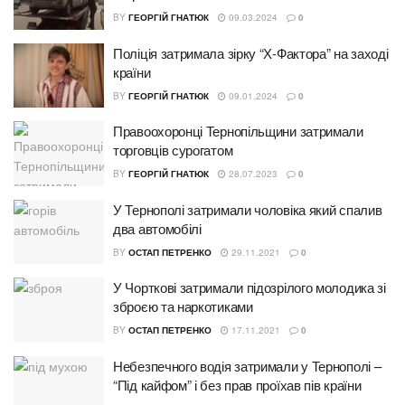
BY
ГЕОРГІЙ ГНАТЮК
09.03.2024
0
Поліція затримала зірку “Х-Фактора” на заході
країни
BY
ГЕОРГІЙ ГНАТЮК
09.01.2024
0
Правоохоронці Тернопільщини затримали
торговців сурогатом
BY
ГЕОРГІЙ ГНАТЮК
28.07.2023
0
У Тернополі затримали чоловіка який спалив
два автомобілі
BY
ОСТАП ПЕТРЕНКО
29.11.2021
0
У Чорткові затримали підозрілого молодика зі
зброєю та наркотиками
BY
ОСТАП ПЕТРЕНКО
17.11.2021
0
Небезпечного водія затримали у Тернополі –
“Під кайфом” і без прав проїхав пів країни