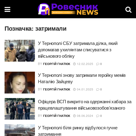
Позначка:
затримали
У Тернополі СБУ затримала ділка, який
допомагав ухилянтам списуватися з
військового обліку
BY
ГЕОРГІЙ ГНАТЮК
12.02.2025
0
У Тернополі знову затримали геройку мемів
Наталію Зайцеву
BY
ГЕОРГІЙ ГНАТЮК
04.01.2025
0
Офіцера ВСП викрито на одержанні хабара за
працевлаштування військовозобов’язаного
BY
ГЕОРГІЙ ГНАТЮК
08.06.2024
0
У Тернополі біля ринку відбулося гучне
затримання