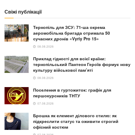
Свіжі публікації
Тернопіль для ЗСУ: 71-ша окрема
аеромобільна бригада отримала 50
сучасних дронів «Vyriy Pro 15»
08.08.2026
Приклад гідності для всієї країни:
тернопільський Пантеон Героїв формує нову
культуру військової пам’яті
08.08.2026
Поселення в гуртожиток: графік для
першокурсників ТНТУ
07.08.2026
Брошка як елемент ділового стилю: як
підкреслити статус та оживити строгий
офісний костюм
07.08.2026