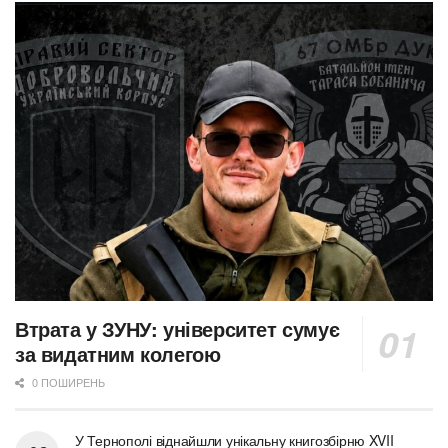
Втрата у ЗУНУ: університет сумує
за видатним колегою
0 ПОШИРЕНЬ
У Тернополі віднайшли унікальну книгозбірню XVII