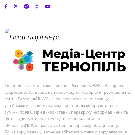
Тернопільські молодіжні новини "РовесникNEWS". Всі права
збережено. Усі права на інформаційні матеріали, розміщені на
сайті «РовесникNEWS» / rovesnyknews.te.ua, захищені
українським законодавством про авторське право та інші
суміжні права. При використанні, передруку інформаційних та
фото-,відеоматеріалів сайту, гіперпосилання на
«РовесникNEWS» має міститися в першому абзаці тексту.
Точка зору редакції може не збігатися з точкою зору автора, а