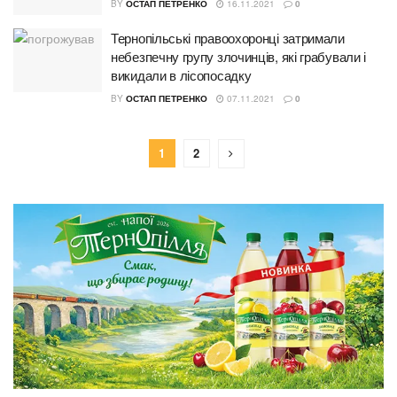
BY
ОСТАП ПЕТРЕНКО
16.11.2021
0
Тернопільські правоохоронці затримали
небезпечну групу злочинців, які грабували і
викидали в лісопосадку
BY
ОСТАП ПЕТРЕНКО
07.11.2021
0
1
2