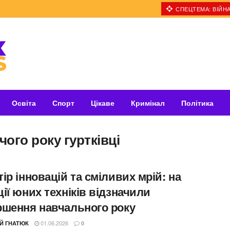
СПЕЦТЕМА: ВІЙНА
Освіта
Спорт
Цікаве
Кримінал
Політика
ого року гуртківці
ір інновацій та сміливих мрій: на
ії юних техніків відзначили
ршення навчального року
01.06.2026
ІЙ ГНАТЮК
0