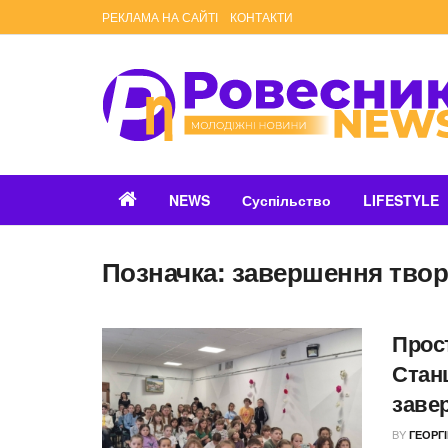
РЕКЛАМА НА САЙТІ
КОНТАКТИ
NEWS
Суспільство
LIFESTYLE
Позначка:
завершення творч
Прост
Станц
заве
BY
ГЕОРГ