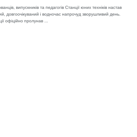
ванців, випускників та педагогів Станції юних техніків настав
ий, довгоочікуваний і водночас напрочуд зворушливий день.
ії офіційно пролунав ...