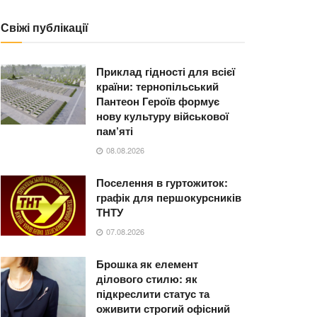
Свіжі публікації
Приклад гідності для всієї
країни: тернопільський
Пантеон Героїв формує
нову культуру військової
пам’яті
08.08.2026
Поселення в гуртожиток:
графік для першокурсників
ТНТУ
07.08.2026
Брошка як елемент
ділового стилю: як
підкреслити статус та
оживити строгий офісний