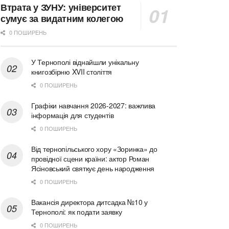
Втрата у ЗУНУ: університет
сумує за видатним колегою
0 ПОШИРЕНЬ
У Тернополі віднайшли унікальну
книгозбірню XVII століття
0 ПОШИРЕНЬ
Графіки навчання 2026-2027: важлива
інформація для студентів
0 ПОШИРЕНЬ
Від тернопільського хору «Зоринка» до
провідної сцени країни: актор Роман
Ясіновський святкує день народження
0 ПОШИРЕНЬ
Вакансія директора дитсадка №10 у
Тернополі: як подати заявку
0 ПОШИРЕНЬ