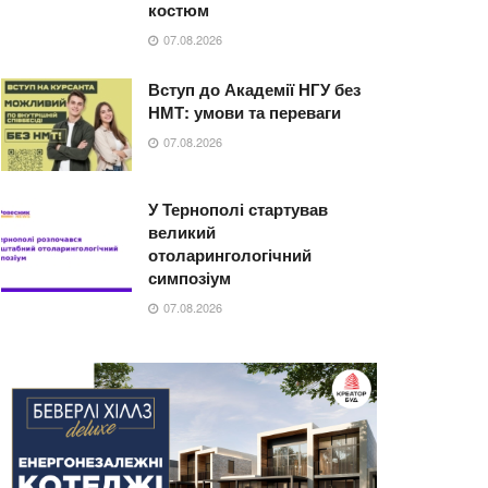
костюм
07.08.2026
Вступ до Академії НГУ без
НМТ: умови та переваги
07.08.2026
У Тернополі стартував
великий
отоларингологічний
симпозіум
07.08.2026