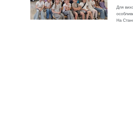
Для вихо
особлив
На Станц