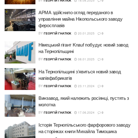
BY
ГЕОРГІЙ ГНАТЮК
18.08.2025
0
АРМА здійснило огляд переданого в
управління майна Нікопольського заводу
феросплавів
BY
ГЕОРГІЙ ГНАТЮК
20.01.2025
0
Німецький гігант Knauf побудує новий завод
на Тернопільщині
BY
ГЕОРГІЙ ГНАТЮК
08.01.2025
0
На Тернопільщині з’явиться новий завод
напівфабрикатів
BY
ГЕОРГІЙ ГНАТЮК
23.11.2024
0
Винзавод, який належить росіянці, пустять з
молотка
BY
ГЕОРГІЙ ГНАТЮК
17.06.2024
0
Історія Тернопільського фарфорового заводу
на сторінках книги Михайла Тимошика