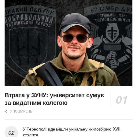
Втрата у ЗУНУ: університет сумує
за видатним колегою
0 ПОШИРЕНЬ
У Тернополі віднайшли унікальну книгозбірню XVII
століття