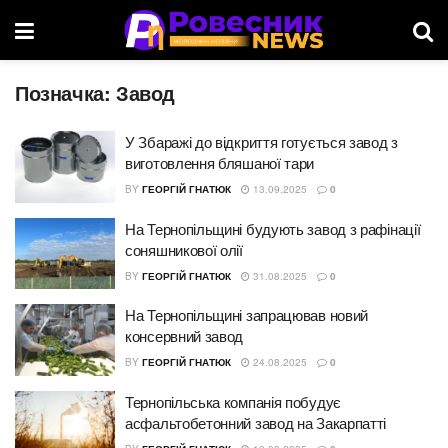
Позначка:
Завод
У Збаражі до відкриття готується завод з
виготовлення бляшаної тари
BY
ГЕОРГІЙ ГНАТЮК
13.09.2025
0
На Тернопільщині будують завод з рафінації
соняшникової олії
BY
ГЕОРГІЙ ГНАТЮК
31.08.2025
0
На Тернопільщині запрацював новий
консервний завод
BY
ГЕОРГІЙ ГНАТЮК
24.08.2025
0
Тернопільська компанія побудує
асфальтобетонний завод на Закарпатті